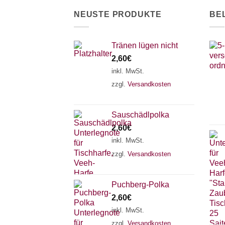
der
NEUSTE PRODUKTE
BE
Produktseite
gewählt
werden
Tränen lügen nicht
2,60
€
inkl. MwSt.
zzgl.
Versandkosten
Sauschädlpolka
2,60
€
inkl. MwSt.
zzgl.
Versandkosten
Puchberg-Polka
2,60
€
inkl. MwSt.
zzgl.
Versandkosten