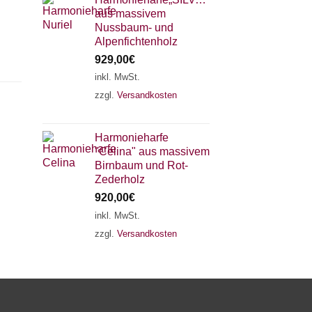
aus massivem
Nussbaum- und
Alpenfichtenholz
929,00
€
inkl. MwSt.
zzgl.
Versandkosten
×
Chat Support
Harmonieharfe
"Celina" aus massivem
18 SAITEN
21 SAITEN
25 SAITEN
37 SAITEN
Birnbaum und Rot-
Zederholz
920,00
€
AKKORDZITHER
inkl. MwSt.
zzgl.
Versandkosten