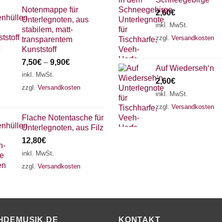
Notenmappe für
2,60
€
Unterlegnoten, aus
inkl. MwSt.
stabilem, matt-
zzgl.
Versandkosten
transparentem
Kunststoff
7,50
€
–
9,90
€
Auf Wiederseh‘n
inkl. MwSt.
2,60
€
zzgl.
Versandkosten
inkl. MwSt.
zzgl.
Versandkosten
Flache Notentasche für
Unterlegnoten, aus Filz
12,80
€
inkl. MwSt.
zzgl.
Versandkosten
HDEMUSIK.DE
KONTAKT