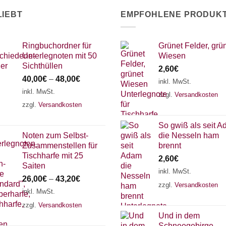
LIEBT
EMPFOHLENE PRODUK
Ringbuchordner für
Grünet Felder, grü
Unterlegnoten mit 50
Wiesen
Sichthüllen
2,60
€
40,00
€
–
48,00
€
inkl. MwSt.
inkl. MwSt.
zzgl.
Versandkosten
zzgl.
Versandkosten
So gwiß als seit 
Noten zum Selbst-
die Nesseln ham
Zusammenstellen für
brennt
Tischharfe mit 25
2,60
€
Saiten
inkl. MwSt.
26,00
€
–
43,20
€
zzgl.
Versandkosten
inkl. MwSt.
zzgl.
Versandkosten
Und in dem
Schneegebirge