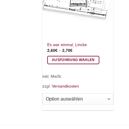
Es war einmal, Lincke
2,60
€
–
2,70
€
AUSFÜHRUNG WÄHLEN
Dieses
Produkt
inkl. MwSt.
weist
zzgl.
Versandkosten
mehrere
Varianten
auf.
Die
Optionen
können
auf