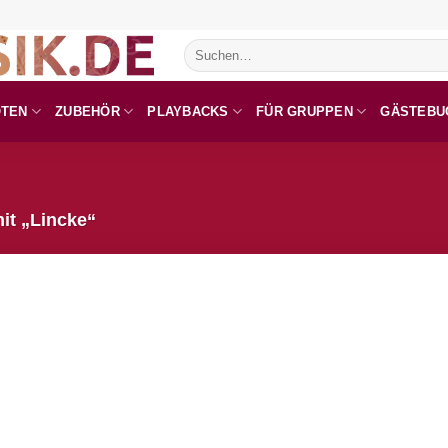
Suchen
nach:
OTEN
ZUBEHÖR
PLAYBACKS
FÜR GRUPPEN
GÄSTEBU
it „Lincke“