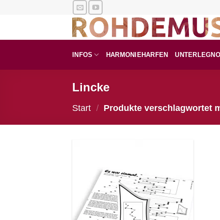
Zum
Inhalt
springen
INFOS
HARMONIEHARFEN
UNTERLEGN
Lincke
Start
/
Produkte verschlagwortet m