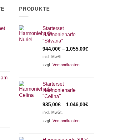
TE
PRODUKTE
net
Starterset
Harmonieharfe
"Silvana"
944,00
€
–
1.055,00
€
inkl. MwSt.
zzgl.
Versandkosten
Adam
Starterset
Harmonieharfe
"Celina"
935,00
€
–
1.046,00
€
inkl. MwSt.
zzgl.
Versandkosten
Harmonieharfe„SILVANA"