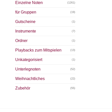
Einzelne Noten
(1261)
für Gruppen
(19)
Gutscheine
(1)
Instrumente
(7)
Ordner
(1)
Playbacks zum Mitspielen
(13)
Unkategorisiert
(1)
Unterlegnoten
(52)
Weihnachtliches
(22)
Zubehör
(55)