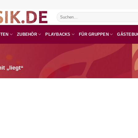
Suchen
nach:
OTEN
ZUBEHÖR
PLAYBACKS
FÜR GRUPPEN
GÄSTEBU
t „liegt“