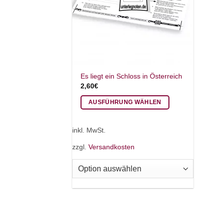
Es liegt ein Schloss in Österreich
2,60
€
AUSFÜHRUNG WÄHLEN
Dieses
Produkt
inkl. MwSt.
weist
zzgl.
Versandkosten
mehrere
Varianten
auf.
Die
Optionen
können
auf