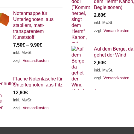
dem Herrn“ Kanon,
Begleittönen)
Notenmappe für
2,60
€
Unterlegnoten, aus
inkl. MwSt.
stabilem, matt-
zzgl.
Versandkosten
transparentem
Kunststoff
7,50
€
–
9,90
€
Auf dem Berge, da
inkl. MwSt.
gehet der Wind
zzgl.
Versandkosten
2,60
€
inkl. MwSt.
zzgl.
Versandkosten
Flache Notentasche für
Unterlegnoten, aus Filz
12,80
€
inkl. MwSt.
zzgl.
Versandkosten