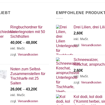
LIEBT
EMPFOHLENE PRODUK
Ringbuchordner für
Drei Lilien, drei Lil
Unterlegnoten mit 50
2,60
€
Sichthüllen
inkl. MwSt.
40,00
€
–
48,00
€
zzgl.
Versandkosten
inkl. MwSt.
zzgl.
Versandkosten
Schneewalzer,
Koschat, anspruch
Noten zum Selbst-
2,60
€
Zusammenstellen für
inkl. MwSt.
Tischharfe mit 25
zzgl.
Versandkosten
Saiten
26,00
€
–
43,20
€
inkl. MwSt.
Kol dodi, kol dodi
zzgl.
Versandkosten
("Kommt herbei, si