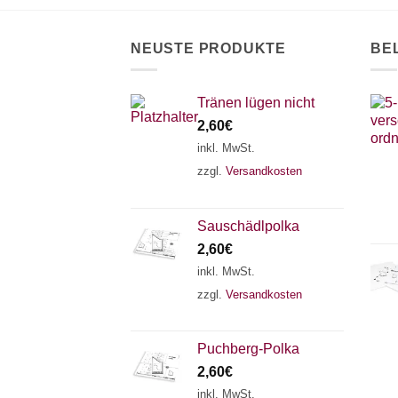
der
Produktseite
NEUSTE PRODUKTE
BE
gewählt
werden
Tränen lügen nicht
2,60
€
inkl. MwSt.
zzgl.
Versandkosten
Sauschädlpolka
2,60
€
inkl. MwSt.
zzgl.
Versandkosten
Puchberg-Polka
2,60
€
inkl. MwSt.