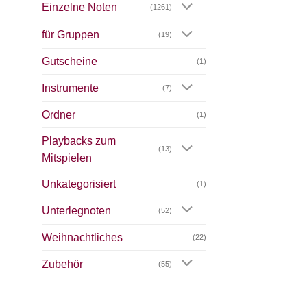
Einzelne Noten
(1261)
für Gruppen
(19)
Gutscheine
(1)
Instrumente
(7)
Ordner
(1)
Playbacks zum
(13)
Mitspielen
Unkategorisiert
(1)
Unterlegnoten
(52)
Weihnachtliches
(22)
Zubehör
(55)