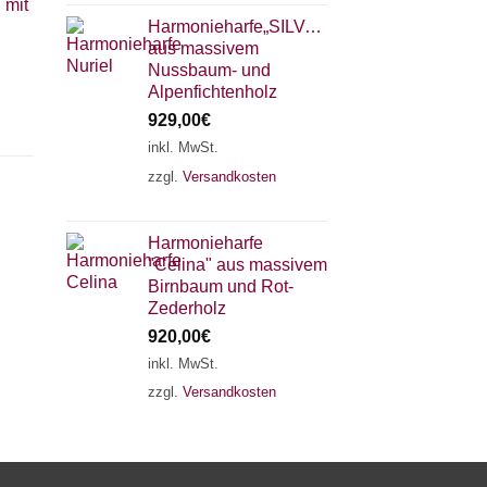
 mit
Harmonieharfe„SILVANA"
aus massivem
Nussbaum- und
Alpenfichtenholz
929,00
€
inkl. MwSt.
zzgl.
Versandkosten
×
Chat Support
Harmonieharfe
"Celina" aus massivem
18 SAITEN
21 SAITEN
25 SAITEN
37 SAITEN
Birnbaum und Rot-
Zederholz
920,00
€
AKKORDZITHER
inkl. MwSt.
zzgl.
Versandkosten