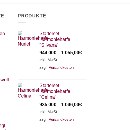
TE
PRODUKTE
ien
Starterset
Harmonieharfe
"Silvana"
944,00
€
–
1.055,00
€
inkl. MwSt.
zzgl.
Versandkosten
svoll
Starterset
Harmonieharfe
"Celina"
935,00
€
–
1.046,00
€
inkl. MwSt.
zzgl.
Versandkosten
ngt