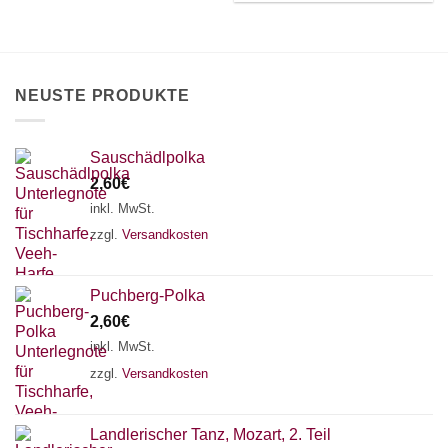
können
können
auf
auf
der
der
Produktseite
Produktseite
gewählt
NEUSTE PRODUKTE
gewählt
werden
werden
Sauschädlpolka
2,60
€
inkl. MwSt.
zzgl.
Versandkosten
Puchberg-Polka
2,60
€
inkl. MwSt.
zzgl.
Versandkosten
×
Chat Support
Landlerischer Tanz, Mozart, 2. Teil