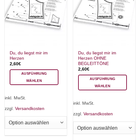
Du, du liegst mir im
Du, du liegst mir im
Herzen
Herzen OHNE
BEGLEITTÖNE
2,60
€
2,60
€
AUSFÜHRUNG
AUSFÜHRUNG
WÄHLEN
WÄHLEN
Dieses
Dieses
Produkt
inkl. MwSt.
Produkt
weist
inkl. MwSt.
weist
mehrere
zzgl.
Versandkosten
mehrere
zzgl.
Versandkosten
Varianten
Varianten
auf.
auf.
Die
Die
Optionen
Optionen