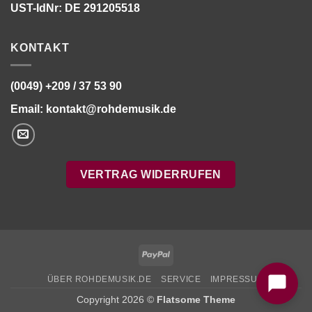
UST-IdNr: DE 291205518
KONTAKT
(0049) +209 / 37 53 90
Email:
kontakt@rohdemusik.de
VERTRAG WIDERRUFEN
Bitte stimmen Sie vorher der
Datenschutzerklärung
zu.
PayPal
ÜBER ROHDEMUSIK.DE
SERVICE
IMPRESSUM
Copyright 2026 ©
Flatsome Theme