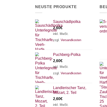
der
NEUSTE PRODUKTE
BE
Produktseite
gewählt
werden
Sauschädlpolka
2,60
€
inkl. MwSt.
zzgl.
Versandkosten
Puchberg-Polka
2,60
€
inkl. MwSt.
zzgl.
Versandkosten
Landlerischer Tanz,
Mozart, 2. Teil
2,60
€
inkl. MwSt.