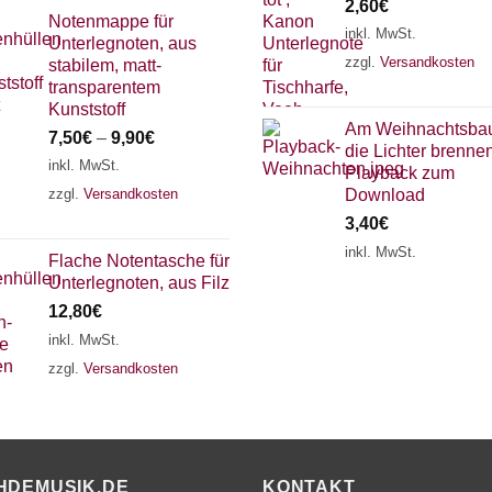
2,60
€
Notenmappe für
inkl. MwSt.
Unterlegnoten, aus
zzgl.
Versandkosten
stabilem, matt-
transparentem
Kunststoff
Am Weihnachtsb
7,50
€
–
9,90
€
die Lichter brennen
inkl. MwSt.
Playback zum
zzgl.
Versandkosten
Download
3,40
€
inkl. MwSt.
Flache Notentasche für
Unterlegnoten, aus Filz
12,80
€
inkl. MwSt.
zzgl.
Versandkosten
HDEMUSIK.DE
KONTAKT