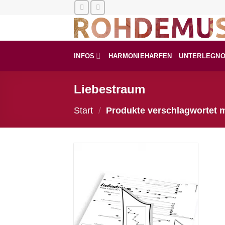
Zum
Inhalt
springen
INFOS
HARMONIEHARFEN
UNTERLEGN
Liebestraum
Start
/
Produkte verschlagwortet m