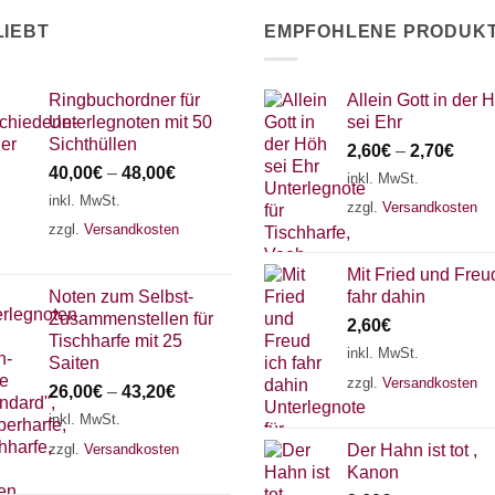
LIEBT
EMPFOHLENE PRODUK
Ringbuchordner für
Allein Gott in der 
Unterlegnoten mit 50
sei Ehr
Sichthüllen
2,60
€
–
2,70
€
40,00
€
–
48,00
€
inkl. MwSt.
inkl. MwSt.
zzgl.
Versandkosten
zzgl.
Versandkosten
Mit Fried und Freu
Noten zum Selbst-
fahr dahin
Zusammenstellen für
2,60
€
Tischharfe mit 25
inkl. MwSt.
Saiten
zzgl.
Versandkosten
26,00
€
–
43,20
€
inkl. MwSt.
zzgl.
Versandkosten
Der Hahn ist tot ,
Kanon