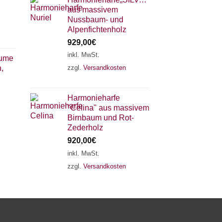
aus massivem
Nussbaum- und
Alpenfichtenholz
929,00
€
inkl. MwSt.
aume
zzgl.
Versandkosten
,
×
Chat Support
Harmonieharfe
"Celina" aus massivem
18 SAITEN
21 SAITEN
25 SAITEN
37 SAITEN
Birnbaum und Rot-
Zederholz
920,00
€
AKKORDZITHER
inkl. MwSt.
zzgl.
Versandkosten