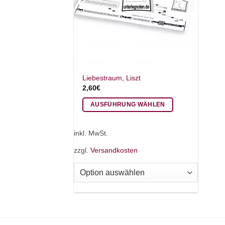
Liebestraum, Liszt
2,60
€
AUSFÜHRUNG WÄHLEN
Dieses
Produkt
inkl. MwSt.
weist
zzgl.
Versandkosten
mehrere
Varianten
auf.
Die
Optionen
können
auf