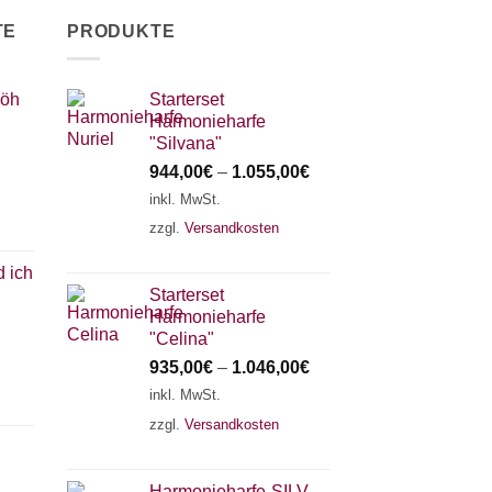
TE
PRODUKTE
Höh
Starterset
Harmonieharfe
"Silvana"
944,00
€
–
1.055,00
€
inkl. MwSt.
zzgl.
Versandkosten
d ich
Starterset
Harmonieharfe
"Celina"
935,00
€
–
1.046,00
€
inkl. MwSt.
zzgl.
Versandkosten
Harmonieharfe„SILVANA"