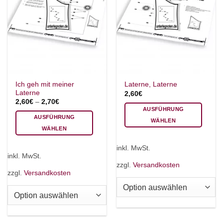
Ich geh mit meiner
Laterne, Laterne
Laterne
2,60
€
2,60
€
–
2,70
€
AUSFÜHRUNG
AUSFÜHRUNG
WÄHLEN
WÄHLEN
Dieses
Dieses
Produkt
inkl. MwSt.
Produkt
weist
inkl. MwSt.
weist
mehrere
zzgl.
Versandkosten
mehrere
zzgl.
Versandkosten
Varianten
Varianten
auf.
auf.
Die
Die
Optionen
Optionen
können