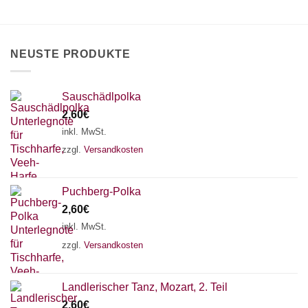
können
auf
auf
der
der
Produktseite
Produktseite
gewählt
NEUSTE PRODUKTE
gewählt
werden
werden
Sauschädlpolka
2,60
€
inkl. MwSt.
zzgl.
Versandkosten
Puchberg-Polka
2,60
€
inkl. MwSt.
zzgl.
Versandkosten
×
Chat Support
Landlerischer Tanz, Mozart, 2. Teil
2,60
€