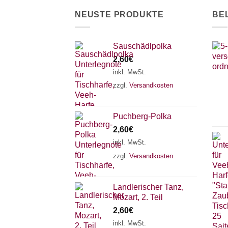
der
NEUSTE PRODUKTE
BE
Produktseite
gewählt
werden
Sauschädlpolka
2,60
€
inkl. MwSt.
zzgl.
Versandkosten
Puchberg-Polka
2,60
€
inkl. MwSt.
zzgl.
Versandkosten
Landlerischer Tanz,
Mozart, 2. Teil
2,60
€
inkl. MwSt.