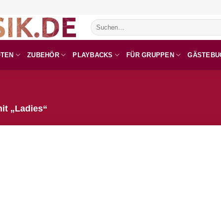
Suchen
nach:
OTEN
ZUBEHÖR
PLAYBACKS
FÜR GRUPPEN
GÄSTEBU
it „Ladies“