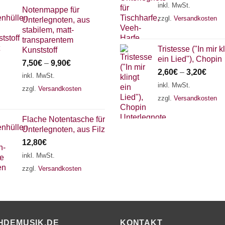
inkl. MwSt.
Notenmappe für
zzgl.
Versandkosten
Unterlegnoten, aus
stabilem, matt-
transparentem
Tristesse ("In mir k
Kunststoff
ein Lied"), Chopin
7,50
€
–
9,90
€
2,60
€
–
3,20
€
inkl. MwSt.
inkl. MwSt.
zzgl.
Versandkosten
zzgl.
Versandkosten
Flache Notentasche für
Unterlegnoten, aus Filz
12,80
€
inkl. MwSt.
zzgl.
Versandkosten
HDEMUSIK.DE
KONTAKT