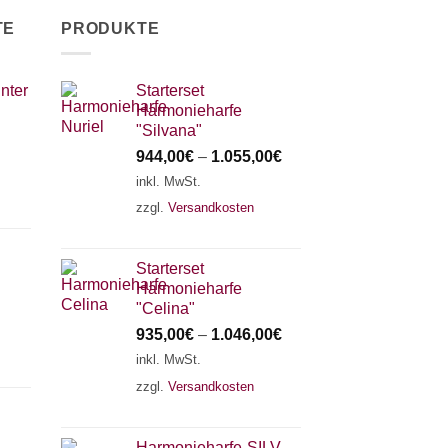
TE
PRODUKTE
nter
Starterset
Harmonieharfe
"Silvana"
944,00
€
–
1.055,00
€
inkl. MwSt.
zzgl.
Versandkosten
Starterset
Harmonieharfe
"Celina"
935,00
€
–
1.046,00
€
inkl. MwSt.
zzgl.
Versandkosten
Harmonieharfe„SILVANA"