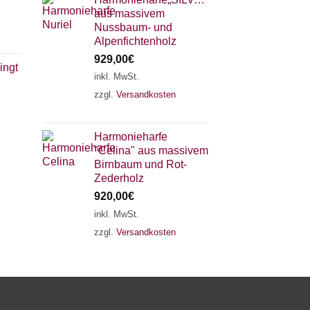
aus massivem
Nussbaum- und
Alpenfichtenholz
929,00
€
lingt
inkl. MwSt.
zzgl.
Versandkosten
×
Chat Support
Harmonieharfe
"Celina" aus massivem
18 SAITEN
21 SAITEN
25 SAITEN
37 SAITEN
Birnbaum und Rot-
Zederholz
920,00
€
AKKORDZITHER
inkl. MwSt.
zzgl.
Versandkosten