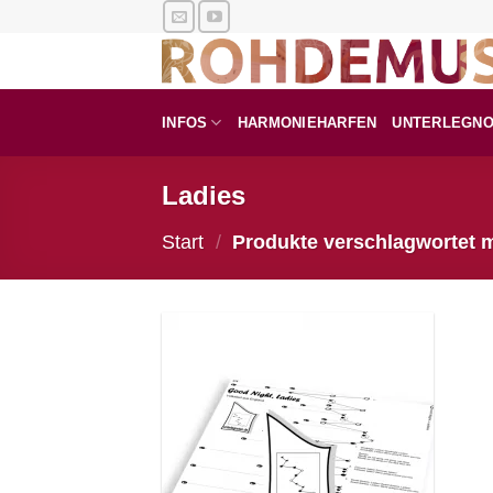
Zum
Inhalt
springen
INFOS
HARMONIEHARFEN
UNTERLEGN
Ladies
Start
/
Produkte verschlagwortet m