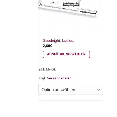
Goodnight, Ladies,
2,60
€
AUSFÜHRUNG WÄHLEN
Dieses
Produkt
inkl. MwSt.
weist
zzgl.
Versandkosten
mehrere
Varianten
auf.
Die
Optionen
können
auf