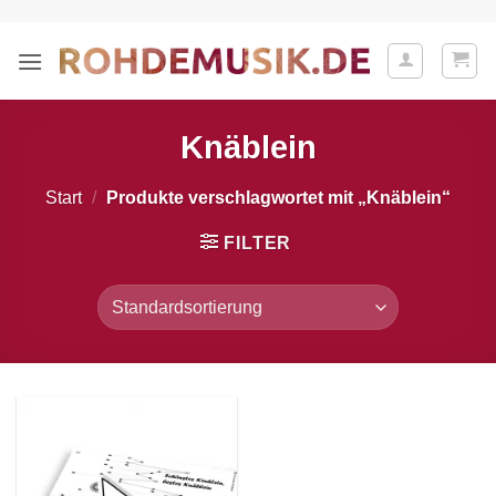
Zum
Inhalt
springen
Knäblein
Start
/
Produkte verschlagwortet mit „Knäblein“
FILTER