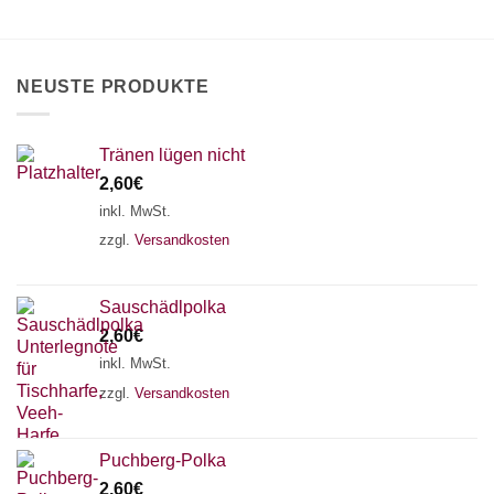
können
auf
der
Produktseite
NEUSTE PRODUKTE
gewählt
werden
Tränen lügen nicht
2,60
€
inkl. MwSt.
zzgl.
Versandkosten
Sauschädlpolka
2,60
€
inkl. MwSt.
zzgl.
Versandkosten
×
Chat Support
Puchberg-Polka
2,60
€