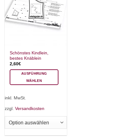
Schönstes Kindlein,
bestes Knäblein
2,60
€
AUSFÜHRUNG
WÄHLEN
Dieses
Produkt
inkl. MwSt.
weist
mehrere
zzgl.
Versandkosten
Varianten
auf.
Die
Optionen