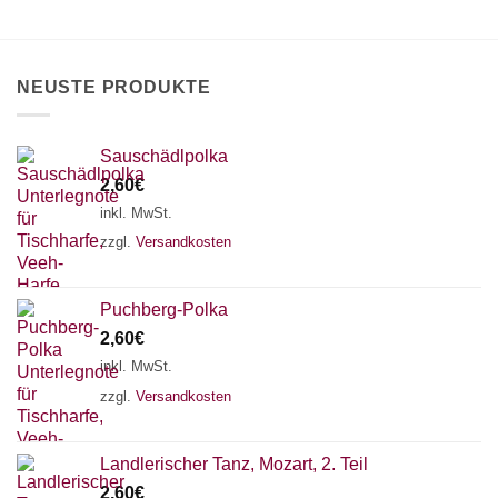
können
auf
der
Produktseite
NEUSTE PRODUKTE
gewählt
werden
Sauschädlpolka
2,60
€
inkl. MwSt.
zzgl.
Versandkosten
Puchberg-Polka
2,60
€
inkl. MwSt.
zzgl.
Versandkosten
×
Chat Support
Landlerischer Tanz, Mozart, 2. Teil
2,60
€