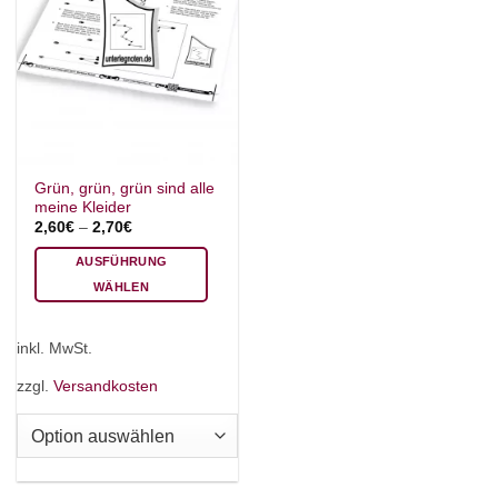
Grün, grün, grün sind alle
meine Kleider
2,60
€
–
2,70
€
AUSFÜHRUNG
WÄHLEN
Dieses
Produkt
inkl. MwSt.
weist
mehrere
zzgl.
Versandkosten
Varianten
auf.
Die
Optionen