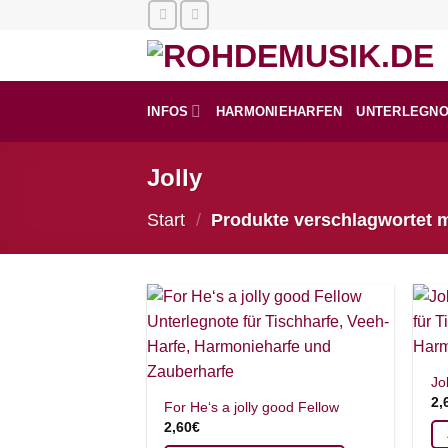
Zum
Inhalt
springen
INFOS
HARMONIEHARFEN
UNTERLEGN
Jolly
Start
/
Produkte verschlagwortet mi
Jo
2,
For He‘s a jolly good Fellow
2,60
€