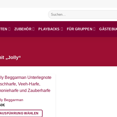
Suchen
nach:
OTEN
ZUBEHÖR
PLAYBACKS
FÜR GRUPPEN
GÄSTEBU
t „Jolly“
lly Beggarman
60
€
AUSFÜHRUNG WÄHLEN