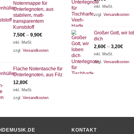
Notenmappe für
inkl. MwSt.
Unterlegnoten, aus
zzgl.
Versandkosten
stabilem, matt-
transparentem
Kunststoff
Großer Gott, wir l
7,50
€
–
9,90
€
dich
inkl. MwSt.
2,60
€
–
3,20
€
zzgl.
Versandkosten
inkl. MwSt.
zzgl.
Versandkosten
Flache Notentasche für
Unterlegnoten, aus Filz
12,80
€
inkl. MwSt.
zzgl.
Versandkosten
HDEMUSIK.DE
KONTAKT