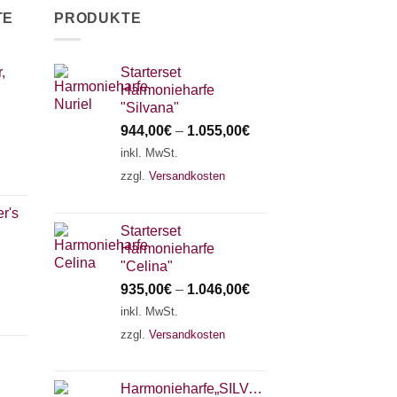
TE
PRODUKTE
,
Starterset
Harmonieharfe
"Silvana"
944,00
€
–
1.055,00
€
inkl. MwSt.
zzgl.
Versandkosten
r's
Starterset
Harmonieharfe
"Celina"
935,00
€
–
1.046,00
€
inkl. MwSt.
zzgl.
Versandkosten
Harmonieharfe„SILVANA"