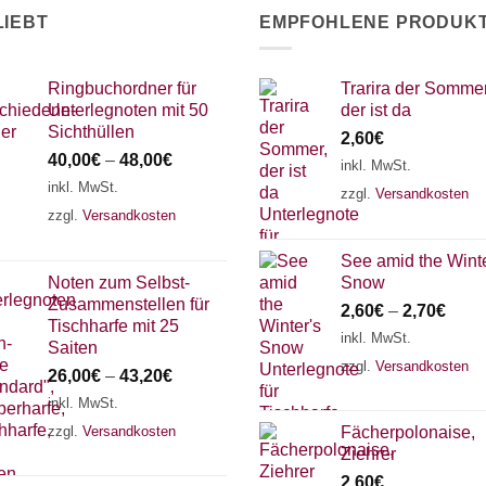
LIEBT
EMPFOHLENE PRODUK
Ringbuchordner für
Trarira der Sommer
Unterlegnoten mit 50
der ist da
Sichthüllen
2,60
€
40,00
€
–
48,00
€
inkl. MwSt.
inkl. MwSt.
zzgl.
Versandkosten
zzgl.
Versandkosten
See amid the Winte
Noten zum Selbst-
Snow
Zusammenstellen für
2,60
€
–
2,70
€
Tischharfe mit 25
inkl. MwSt.
Saiten
zzgl.
Versandkosten
26,00
€
–
43,20
€
inkl. MwSt.
zzgl.
Versandkosten
Fächerpolonaise,
Ziehrer
2,60
€