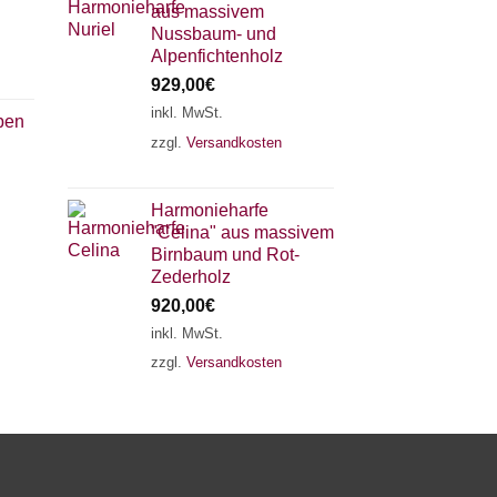
aus massivem
Nussbaum- und
Alpenfichtenholz
929,00
€
inkl. MwSt.
oben
zzgl.
Versandkosten
×
Chat Support
Harmonieharfe
"Celina" aus massivem
18 SAITEN
21 SAITEN
25 SAITEN
37 SAITEN
Birnbaum und Rot-
Zederholz
920,00
€
AKKORDZITHER
inkl. MwSt.
zzgl.
Versandkosten