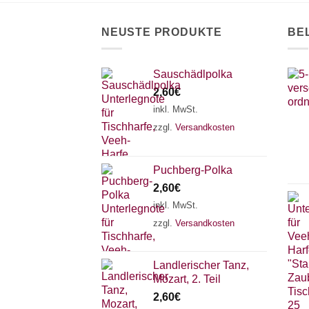
auf
der
NEUSTE PRODUKTE
BE
Produktseite
gewählt
werden
Sauschädlpolka
2,60
€
inkl. MwSt.
zzgl.
Versandkosten
Puchberg-Polka
2,60
€
inkl. MwSt.
zzgl.
Versandkosten
Landlerischer Tanz,
Mozart, 2. Teil
2,60
€