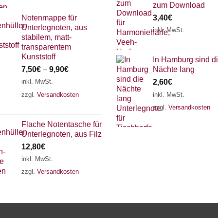
zum Download
3,40
€
Notenmappe für
Unterlegnoten, aus
inkl. MwSt.
stabilem, matt-
transparentem
Kunststoff
In Hamburg sind d
7,50
€
–
9,90
€
Nächte lang
inkl. MwSt.
2,60
€
zzgl.
Versandkosten
inkl. MwSt.
zzgl.
Versandkosten
Flache Notentasche für
Unterlegnoten, aus Filz
12,80
€
inkl. MwSt.
zzgl.
Versandkosten