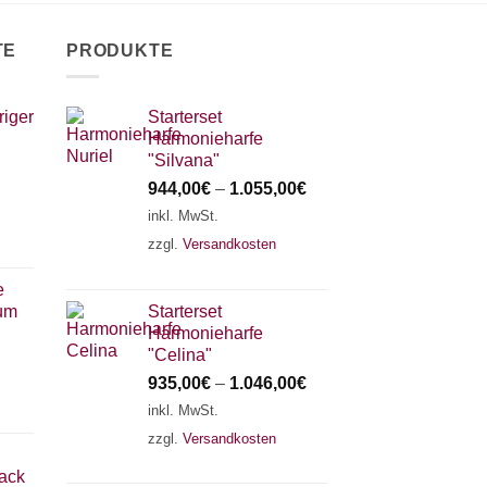
TE
PRODUKTE
riger
Starterset
Harmonieharfe
"Silvana"
944,00
€
–
1.055,00
€
inkl. MwSt.
zzgl.
Versandkosten
e
zum
Starterset
Harmonieharfe
"Celina"
935,00
€
–
1.046,00
€
inkl. MwSt.
zzgl.
Versandkosten
back