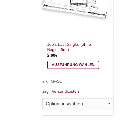
Joe’s Last Single, (ohne
Begleittöne)
2,60
€
AUSFÜHRUNG WÄHLEN
Dieses
Produkt
inkl. MwSt.
weist
zzgl.
Versandkosten
mehrere
Varianten
auf.
Die
Optionen
können