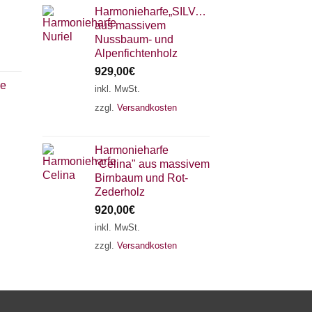
Harmonieharfe„SILVANA"
aus massivem
Nussbaum- und
Alpenfichtenholz
929,00
€
ie
inkl. MwSt.
zzgl.
Versandkosten
×
Chat Support
Harmonieharfe
"Celina" aus massivem
18 SAITEN
21 SAITEN
25 SAITEN
37 SAITEN
Birnbaum und Rot-
Zederholz
920,00
€
AKKORDZITHER
inkl. MwSt.
zzgl.
Versandkosten