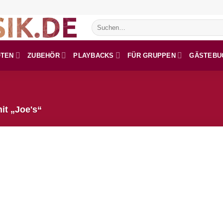
Suchen
nach:
OTEN
ZUBEHÖR
PLAYBACKS
FÜR GRUPPEN
GÄSTEBU
it „Joe's“