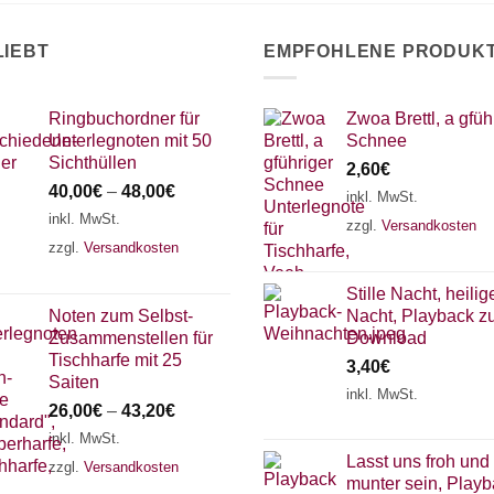
LIEBT
EMPFOHLENE PRODUK
Ringbuchordner für
Zwoa Brettl, a gfüh
Unterlegnoten mit 50
Schnee
Sichthüllen
2,60
€
40,00
€
–
48,00
€
inkl. MwSt.
inkl. MwSt.
zzgl.
Versandkosten
zzgl.
Versandkosten
Stille Nacht, heilig
Noten zum Selbst-
Nacht, Playback 
Zusammenstellen für
Download
Tischharfe mit 25
3,40
€
Saiten
inkl. MwSt.
26,00
€
–
43,20
€
inkl. MwSt.
Lasst uns froh und
zzgl.
Versandkosten
munter sein, Play