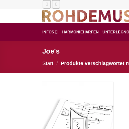
Zum
Inhalt
springen
INFOS
HARMONIEHARFEN
UNTERLEGN
Joe's
Start
/
Produkte verschlagwortet m