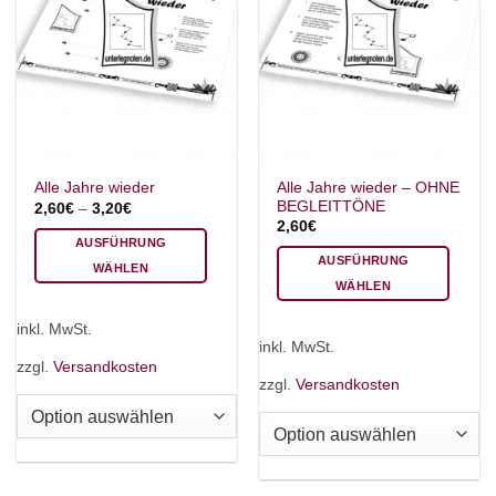
Alle Jahre wieder – OHNE
Alle Jahre wieder
BEGLEITTÖNE
2,60
€
–
3,20
€
2,60
€
AUSFÜHRUNG
AUSFÜHRUNG
WÄHLEN
WÄHLEN
Dieses
Dieses
Produkt
inkl. MwSt.
Produkt
weist
inkl. MwSt.
weist
mehrere
zzgl.
Versandkosten
mehrere
zzgl.
Versandkosten
Varianten
Varianten
auf.
auf.
Die
Die
Optionen
Optionen
können