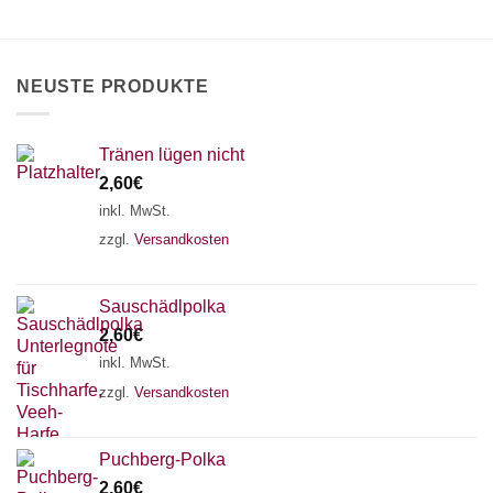
können
auf
auf
der
der
Produktseite
Produktseite
gewählt
NEUSTE PRODUKTE
gewählt
werden
werden
Tränen lügen nicht
2,60
€
inkl. MwSt.
zzgl.
Versandkosten
Sauschädlpolka
2,60
€
inkl. MwSt.
zzgl.
Versandkosten
×
Chat Support
Puchberg-Polka
2,60
€