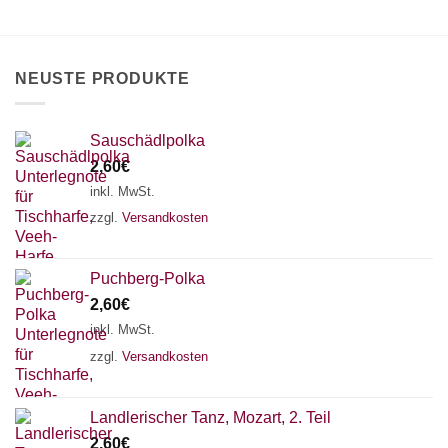
können
auf
auf
der
der
Produktseite
Produktseite
gewählt
NEUSTE PRODUKTE
gewählt
werden
werden
Sauschädlpolka
2,60
€
inkl. MwSt.
zzgl.
Versandkosten
Puchberg-Polka
2,60
€
inkl. MwSt.
zzgl.
Versandkosten
×
Chat Support
Landlerischer Tanz, Mozart, 2. Teil
2,60
€