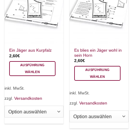
Es blies ein Jäger wohl in
Ein Jäger aus Kurpfalz
sein Horn
2,60
€
2,60
€
AUSFÜHRUNG
AUSFÜHRUNG
WÄHLEN
WÄHLEN
Dieses
Dieses
Produkt
inkl. MwSt.
Produkt
weist
inkl. MwSt.
weist
mehrere
zzgl.
Versandkosten
mehrere
zzgl.
Versandkosten
Varianten
Varianten
auf.
auf.
Die
Die
Optionen
Optionen
können