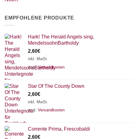
EMPFOHLENE PRODUKTE
Hark! The Herald Angels sing,
MendelssohnBartholdy
2,60
€
inkl. MwSt.
zzgl.
Versandkosten
Star Of The County Down
2,60
€
inkl. MwSt.
zzgl.
Versandkosten
Corrente Prima, Frescobaldi
2,60
€