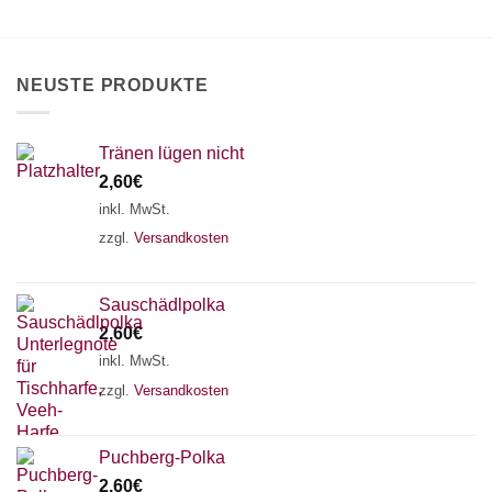
können
auf
der
Produktseite
NEUSTE PRODUKTE
gewählt
werden
Tränen lügen nicht
2,60
€
inkl. MwSt.
zzgl.
Versandkosten
Sauschädlpolka
2,60
€
inkl. MwSt.
zzgl.
Versandkosten
×
Chat Support
Puchberg-Polka
2,60
€