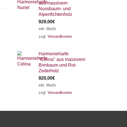
aus massivem
Nussbaum- und
Alpenfichtenholz
929,00
€
inkl. MwSt.
zzgl.
Versandkosten
×
Chat Support
Harmonieharfe
"Celina" aus massivem
18 SAITEN
21 SAITEN
25 SAITEN
37 SAITEN
Birnbaum und Rot-
Zederholz
920,00
€
AKKORDZITHER
inkl. MwSt.
zzgl.
Versandkosten