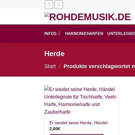
Zum
Inhalt
springen
INFOS
HARMONIEHARFEN
UNTERLEGN
Herde
Start
/
Produkte verschlagwortet m
Er weidet seine Herde, Händel
2,60
€