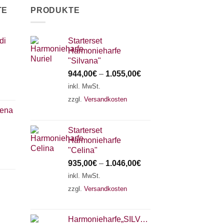
TE
PRODUKTE
di
Starterset
Harmonieharfe
"Silvana"
944,00
€
–
1.055,00
€
inkl. MwSt.
zzgl.
Versandkosten
lena
Starterset
Harmonieharfe
"Celina"
935,00
€
–
1.046,00
€
inkl. MwSt.
zzgl.
Versandkosten
Harmonieharfe„SILVANA"