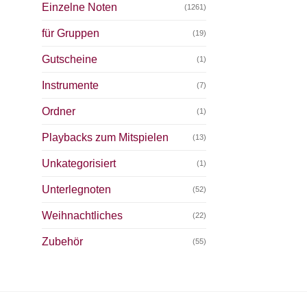
Einzelne Noten
(1261)
für Gruppen
(19)
Gutscheine
(1)
Instrumente
(7)
Ordner
(1)
Playbacks zum Mitspielen
(13)
Unkategorisiert
(1)
Unterlegnoten
(52)
Weihnachtliches
(22)
Zubehör
(55)