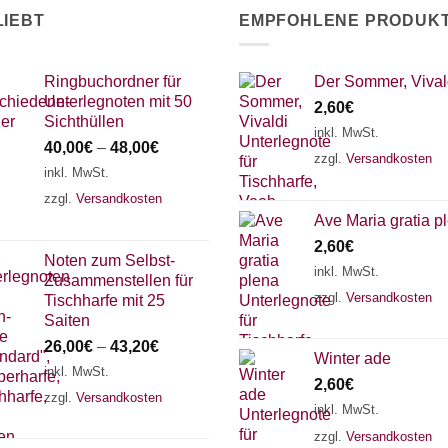
LIEBT
EMPFOHLENE PRODUK
Ringbuchordner für
Der Sommer, Vival
Unterlegnoten mit 50
2,60
€
Sichthüllen
inkl. MwSt.
40,00
€
–
48,00
€
zzgl.
Versandkosten
inkl. MwSt.
zzgl.
Versandkosten
Ave Maria gratia p
2,60
€
Noten zum Selbst-
inkl. MwSt.
Zusammenstellen für
zzgl.
Versandkosten
Tischharfe mit 25
Saiten
26,00
€
–
43,20
€
Winter ade
inkl. MwSt.
2,60
€
zzgl.
Versandkosten
inkl. MwSt.
zzgl.
Versandkosten