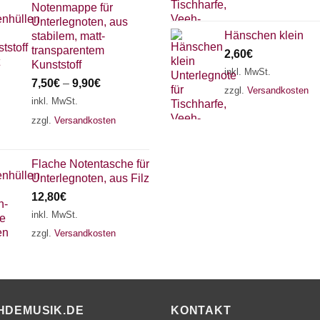
Notenmappe für
Unterlegnoten, aus
Hänschen klein
stabilem, matt-
transparentem
2,60
€
Kunststoff
inkl. MwSt.
7,50
€
–
9,90
€
zzgl.
Versandkosten
inkl. MwSt.
zzgl.
Versandkosten
Flache Notentasche für
Unterlegnoten, aus Filz
12,80
€
inkl. MwSt.
zzgl.
Versandkosten
HDEMUSIK.DE
KONTAKT