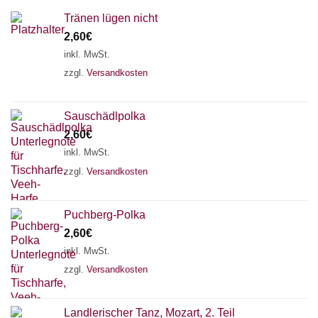
Tränen lügen nicht
2,60
€
inkl. MwSt.
zzgl.
Versandkosten
Sauschädlpolka
2,60
€
inkl. MwSt.
zzgl.
Versandkosten
×
Chat Support
Puchberg-Polka
2,60
€
inkl. MwSt.
18 SAITEN
21 SAITEN
25 SAITEN
37 SAITEN
zzgl.
Versandkosten
AKKORDZITHER
Landlerischer Tanz, Mozart, 2. Teil