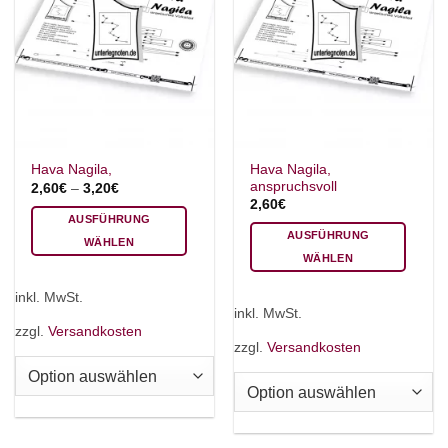
Hava Nagila,
Hava Nagila,
anspruchsvoll
2,60
€
–
3,20
€
2,60
€
AUSFÜHRUNG
AUSFÜHRUNG
WÄHLEN
WÄHLEN
Dieses
Dieses
Produkt
inkl. MwSt.
Produkt
weist
inkl. MwSt.
weist
mehrere
zzgl.
Versandkosten
mehrere
zzgl.
Versandkosten
Varianten
Varianten
auf.
auf.
Die
Die
Optionen
Optionen
können