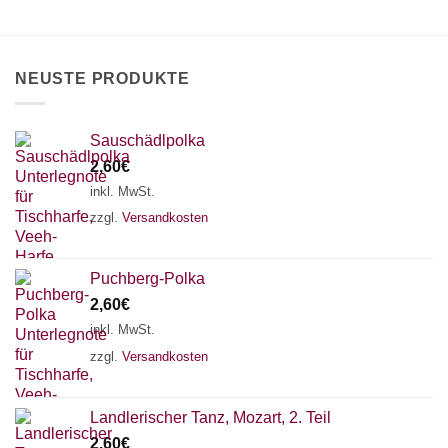
können
auf
auf
der
der
Produktseite
Produktseite
gewählt
NEUSTE PRODUKTE
gewählt
werden
werden
Sauschädlpolka
2,60
€
inkl. MwSt.
zzgl.
Versandkosten
Puchberg-Polka
2,60
€
inkl. MwSt.
zzgl.
Versandkosten
×
Chat Support
Landlerischer Tanz, Mozart, 2. Teil
2,60
€