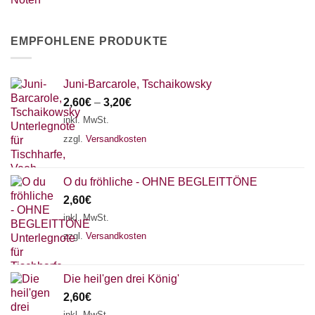
EMPFOHLENE PRODUKTE
Juni-Barcarole, Tschaikowsky
2,60
€
–
3,20
€
inkl. MwSt.
zzgl.
Versandkosten
O du fröhliche - OHNE BEGLEITTÖNE
2,60
€
inkl. MwSt.
zzgl.
Versandkosten
Die heil'gen drei König'
2,60
€
inkl. MwSt.