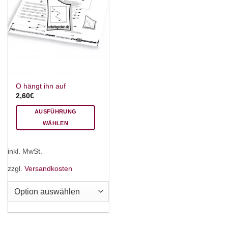
O hängt ihn auf
2,60
€
AUSFÜHRUNG
WÄHLEN
Dieses
Produkt
inkl. MwSt.
weist
mehrere
zzgl.
Versandkosten
Varianten
auf.
Die
Optionen
können