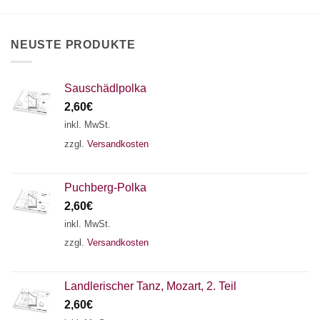
auf
der
Produktseite
NEUSTE PRODUKTE
gewählt
werden
Sauschädlpolka
2,60
€
inkl. MwSt.
zzgl.
Versandkosten
Puchberg-Polka
2,60
€
inkl. MwSt.
zzgl.
Versandkosten
×
Chat Support
Landlerischer Tanz, Mozart, 2. Teil
2,60
€