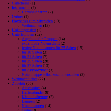
Gutscheine
(1)
Instrumente
(7)
Harmonieharfen
(7)
Ordner
(1)
Playbacks zum Mitspielen
(13)
Weihnachten
(13)
Unkategorisiert
(1)
Unterlegnoten
(52)
Angebote für Gruppen
(14)
extra große Notenschrift
(2)
fertige Notenmappen für 25 Saiten
(15)
für 18 Saiten
(3)
für 21 Saiten
(7)
für 25 Saiten
(28)
für 37 Saiten
(13)
für Akkordzither
(3)
Notenmappe selbst zusammenstellen
(3)
Weihnachtliches
(22)
Zubehör
(55)
Accessoires
(4)
Harfenständer
(8)
Klemmhalterung
(2)
Lampen
(2)
Notenmappen
(14)
Ordner
(6)