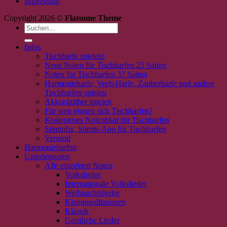
Impressum
Copyright 2026 ©
Flatsome Theme
Suchen
nach:
Infos
Tischharfe spielen!
Neue Noten für Tischharfen 25 Saiten
Noten für Tischharfen 37 Saiten
Harmonieharfe, Veeh-Harfe, Zauberharfe und andere
Tischharfen spielen
Akkordzither spielen
Für wen eignen sich Tischharfen?
Kostenloses Notenblatt für Tischharfen
Stimmfix, Stimm-App für Tischharfen
Versand
Harmonieharfen
Unterlegnoten
Alle einzelnen Noten
Volkslieder
Internationale Volkslieder
Weihnachtslieder
Klangmeditationen
Klassik
Geistliche Lieder