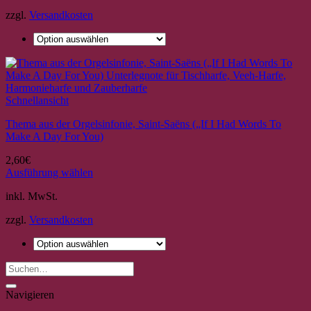
weist
zzgl.
Versandkosten
mehrere
Varianten
auf.
Die
Optionen
können
auf
Schnellansicht
der
Produktseite
Thema aus der Orgelsinfonie, Saint-Saëns („If I Had Words To
gewählt
Make A Day For You)
werden
2,60
€
Ausführung wählen
Dieses
inkl. MwSt.
Produkt
weist
zzgl.
Versandkosten
mehrere
Varianten
auf.
Die
Optionen
können
Navigieren
auf
der