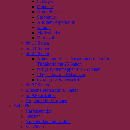
Schlager
Operette
Kinderlieder
Stubnmusi
Aus dem Alpenraum
Kanons
Marienlieder
Karneval
für 18 Saiten
für 21 Saiten
für 25 Saiten
Noten zum Selbst-Zusammenstellen für
Tischharfe mit 25 Saiten
fertige Notenmappen für 25 Saiten
Playbacks zum Mitspielen
extra große Notenschrift
für 37 Saiten
Einzelne Noten für 37 Saiten
für Akkordzither
Angebote für Gruppen
Zubehör
Harfenständer
Taschen
Notenhüllen und -ordner
Verstärker