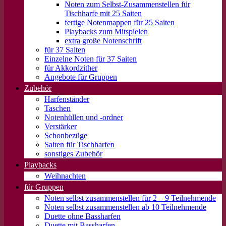
Noten zum Selbst-Zusammenstellen für
Tischharfe mit 25 Saiten
fertige Notenmappen für 25 Saiten
Playbacks zum Mitspielen
extra große Notenschrift
für 37 Saiten
Einzelne Noten für 37 Saiten
für Akkordzither
Angebote für Gruppen
Zubehör
Harfenständer
Taschen
Notenhüllen und -ordner
Verstärker
Schonbezüge
Saiten für Tischharfen
sonstiges Zubehör
Playbacks
Weihnachten
für Gruppen
Noten selbst zusammenstellen für 2 – 9 Teilnehmende
Noten selbst zusammenstellen ab 10 Teilnehmende
Duette ohne Bassharfen
Duette mit Bassharfen