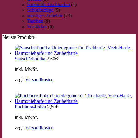
Saiten für Tischharfen
(1)
Schonbezüge
(5)
sonstiges Zubehör
(23)
Taschen
(9)
Verstärker
(6)
Neuste Produkte
Sauschädlpolka
2,60
€
inkl. MwSt.
zzgl.
Versandkosten
Puchberg-Polka
2,60
€
inkl. MwSt.
zzgl.
Versandkosten