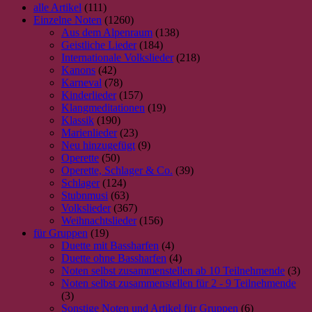
alle Artikel
(111)
Produktseite
Einzelne Noten
(1260)
gewählt
Aus dem Alpenraum
(138)
werden
Geistliche Lieder
(184)
Internationale Volkslieder
(218)
Kanons
(42)
Karneval
(78)
Kinderlieder
(157)
Klangmeditationen
(19)
Klassik
(190)
Marienlieder
(23)
Neu hinzugefügt
(9)
Operette
(50)
Operette, Schlager & Co.
(39)
Schlager
(124)
Stubnmusi
(63)
Volkslieder
(367)
Weihnachtslieder
(156)
für Gruppen
(19)
Duette mit Bassharfen
(4)
Duette ohne Bassharfen
(4)
Noten selbst zusammenstellen ab 10 Teilnehmende
(3)
Noten selbst zusammenstellen für 2 - 9 Teilnehmende
(3)
Sonstige Noten und Artikel für Gruppen
(6)