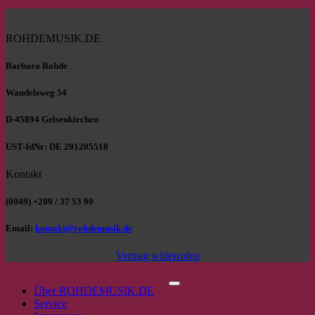
ROHDEMUSIK.DE
Barbara Rohde
Wandelsweg 54
D-45894 Gelsenkirchen
UST-IdNr: DE 291205518
Kontakt
(0049) +209 / 37 53 90
Email:
kontakt@rohdemusik.de
Vertrag widerrufen
P
Über ROHDEMUSIK.DE
Service