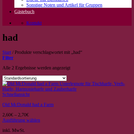
Sonstige Noten und Artikel für Gruppen
Gästebuch
Kontakt
had
Start
/
Produkte verschlagwortet mit „had“
Filter
Alle 2 Ergebnisse werden angezeigt
Schnellansicht
Old McDonald had a Farm
2,60
€
–
2,70
€
Ausführung wählen
Dieses
inkl. MwSt.
Produkt