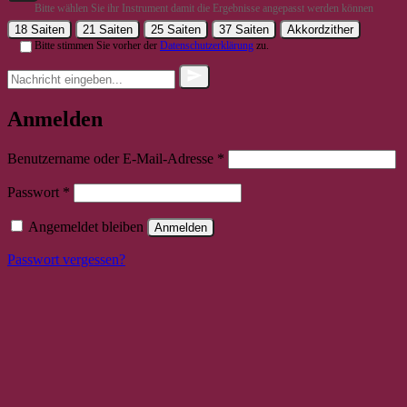
Bitte wählen Sie ihr Instrument damit die Ergebnisse angepasst werden können
18 Saiten
21 Saiten
25 Saiten
37 Saiten
Akkordzither
Bitte stimmen Sie vorher der
Datenschutzerklärung
zu.
Anmelden
Erforderlich
Benutzername oder E-Mail-Adresse
*
Erforderlich
Passwort
*
Angemeldet bleiben
Anmelden
Passwort vergessen?