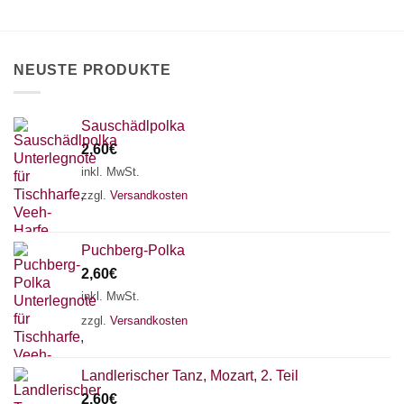
können
auf
der
Produktseite
NEUSTE PRODUKTE
gewählt
werden
Sauschädlpolka
2,60
€
inkl. MwSt.
zzgl.
Versandkosten
Puchberg-Polka
2,60
€
inkl. MwSt.
zzgl.
Versandkosten
×
Chat Support
Landlerischer Tanz, Mozart, 2. Teil
2,60
€