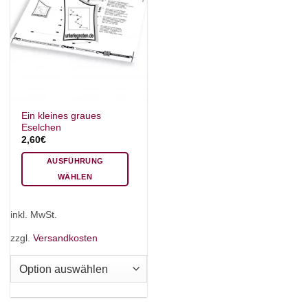
Ein kleines graues
Eselchen
2,60
€
AUSFÜHRUNG
WÄHLEN
Dieses
Produkt
inkl. MwSt.
weist
mehrere
zzgl.
Versandkosten
Varianten
auf.
Die
Optionen