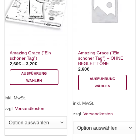
Amazing Grace (“Ein
Amazing Grace (“Ein
schöner Tag”)
schöner Tag”) – OHNE
BEGLEITTÖNE
2,60
€
–
3,20
€
2,60
€
AUSFÜHRUNG
AUSFÜHRUNG
WÄHLEN
WÄHLEN
Dieses
Dieses
Produkt
inkl. MwSt.
Produkt
weist
inkl. MwSt.
weist
mehrere
zzgl.
Versandkosten
mehrere
zzgl.
Versandkosten
Varianten
Varianten
auf.
auf.
Die
Die
Optionen
Optionen