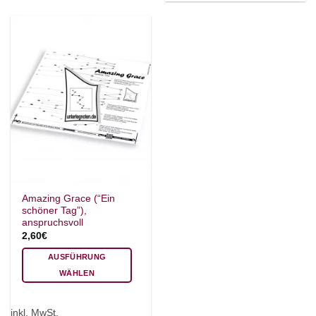
können
können
auf
auf
der
der
Produktseite
Produktseite
gewählt
gewählt
werden
werden
Amazing Grace (“Ein
schöner Tag”),
anspruchsvoll
2,60
€
AUSFÜHRUNG
WÄHLEN
Dieses
Produkt
inkl. MwSt.