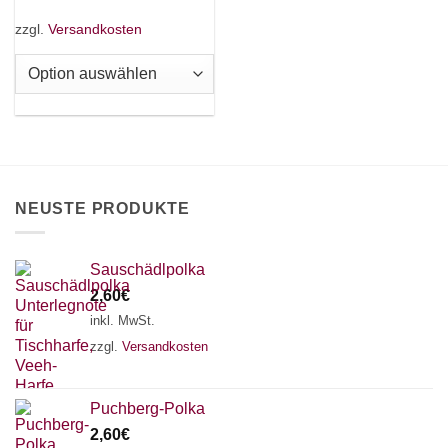
weist
mehrere
zzgl.
Versandkosten
Varianten
auf.
Die
×
Chat Support
Optionen
können
auf
der
18 SAITEN
21 SAITEN
25 SAITEN
37 SAITEN
Produktseite
NEUSTE PRODUKTE
gewählt
AKKORDZITHER
werden
Sauschädlpolka
2,60
€
inkl. MwSt.
zzgl.
Versandkosten
Puchberg-Polka
2,60
€