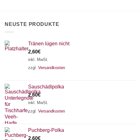
können
auf
der
Produktseite
NEUSTE PRODUKTE
gewählt
werden
Tränen lügen nicht
2,60
€
inkl. MwSt.
zzgl.
Versandkosten
Sauschädlpolka
2,60
€
inkl. MwSt.
zzgl.
Versandkosten
×
Chat Support
Puchberg-Polka
2,60
€