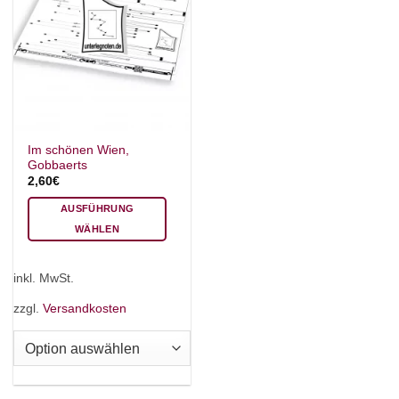
Im schönen Wien,
Gobbaerts
2,60
€
AUSFÜHRUNG
WÄHLEN
Dieses
Produkt
inkl. MwSt.
weist
mehrere
zzgl.
Versandkosten
Varianten
auf.
Die
Optionen