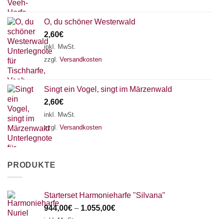
O, du schöner Westerwald
2,60
€
inkl. MwSt.
zzgl.
Versandkosten
Singt ein Vogel, singt im Märzenwald
2,60
€
inkl. MwSt.
zzgl.
Versandkosten
PRODUKTE
Starterset Harmonieharfe "Silvana"
944,00
€
–
1.055,00
€