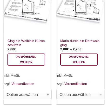
Ging ein Weiblein Nüsse
Maria durch ein Dornwald
schütteln
ging
2,60
€
2,60
€
–
2,70
€
AUSFÜHRUNG
AUSFÜHRUNG
WÄHLEN
WÄHLEN
Dieses
Dieses
Produkt
Produkt
inkl. MwSt.
inkl. MwSt.
weist
weist
mehrere
mehrere
zzgl.
Versandkosten
zzgl.
Versandkosten
Varianten
Varianten
auf.
auf.
Die
Die
Optionen
Optionen