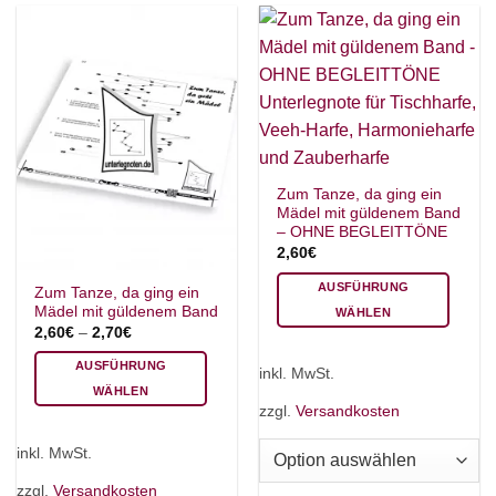
können
können
auf
auf
der
der
Produktseite
Produktseite
gewählt
gewählt
werden
werden
Zum Tanze, da ging ein
Mädel mit güldenem Band
– OHNE BEGLEITTÖNE
2,60
€
AUSFÜHRUNG
Zum Tanze, da ging ein
Mädel mit güldenem Band
WÄHLEN
2,60
€
–
2,70
€
Dieses
Produkt
AUSFÜHRUNG
inkl. MwSt.
weist
WÄHLEN
mehrere
zzgl.
Versandkosten
Dieses
Varianten
Produkt
inkl. MwSt.
auf.
weist
Die
mehrere
zzgl.
Versandkosten