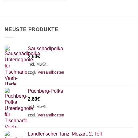
können
auf
der
Produktseite
NEUSTE PRODUKTE
gewählt
werden
Sauschädlpolka
2,60
€
inkl. MwSt.
zzgl.
Versandkosten
Puchberg-Polka
2,60
€
inkl. MwSt.
zzgl.
Versandkosten
×
Chat Support
Landlerischer Tanz, Mozart, 2. Teil