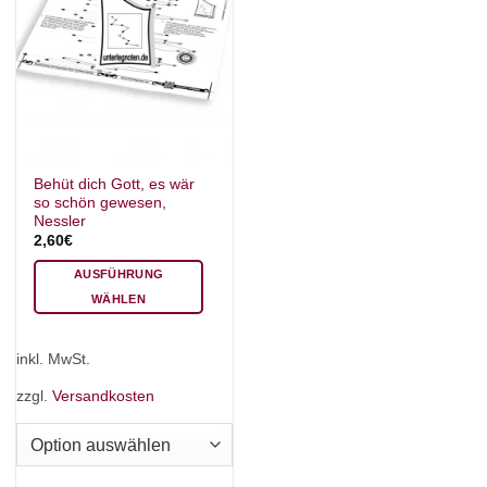
Behüt dich Gott, es wär
so schön gewesen,
Nessler
2,60
€
AUSFÜHRUNG
WÄHLEN
Dieses
Produkt
inkl. MwSt.
weist
mehrere
zzgl.
Versandkosten
Varianten
auf.
Die
Optionen