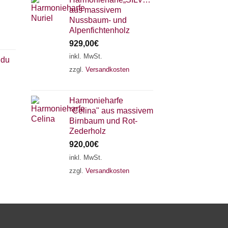
aus massivem
Nussbaum- und
Alpenfichtenholz
929,00
€
inkl. MwSt.
 du
zzgl.
Versandkosten
×
Chat Support
Harmonieharfe
"Celina" aus massivem
18 SAITEN
21 SAITEN
25 SAITEN
37 SAITEN
Birnbaum und Rot-
Zederholz
920,00
€
AKKORDZITHER
inkl. MwSt.
zzgl.
Versandkosten