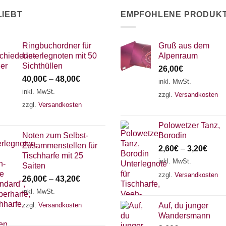
LIEBT
EMPFOHLENE PRODUK
Ringbuchordner für
Gruß aus dem
Unterlegnoten mit 50
Alpenraum
Sichthüllen
26,00
€
40,00
€
–
48,00
€
inkl. MwSt.
inkl. MwSt.
zzgl.
Versandkosten
zzgl.
Versandkosten
Polowetzer Tanz,
Noten zum Selbst-
Borodin
Zusammenstellen für
2,60
€
–
3,20
€
Tischharfe mit 25
inkl. MwSt.
Saiten
zzgl.
Versandkosten
26,00
€
–
43,20
€
inkl. MwSt.
zzgl.
Versandkosten
Auf, du junger
Wandersmann