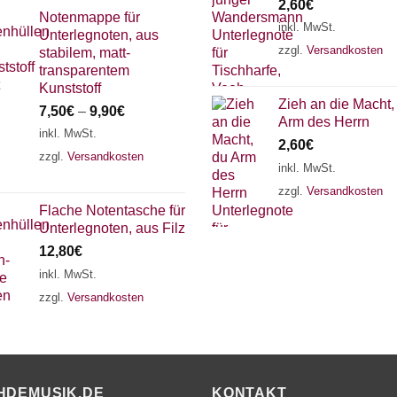
2,60
€
Notenmappe für
inkl. MwSt.
Unterlegnoten, aus
zzgl.
Versandkosten
stabilem, matt-
transparentem
Kunststoff
Zieh an die Macht,
7,50
€
–
9,90
€
Arm des Herrn
inkl. MwSt.
2,60
€
zzgl.
Versandkosten
inkl. MwSt.
zzgl.
Versandkosten
Flache Notentasche für
Unterlegnoten, aus Filz
12,80
€
inkl. MwSt.
zzgl.
Versandkosten
HDEMUSIK.DE
KONTAKT