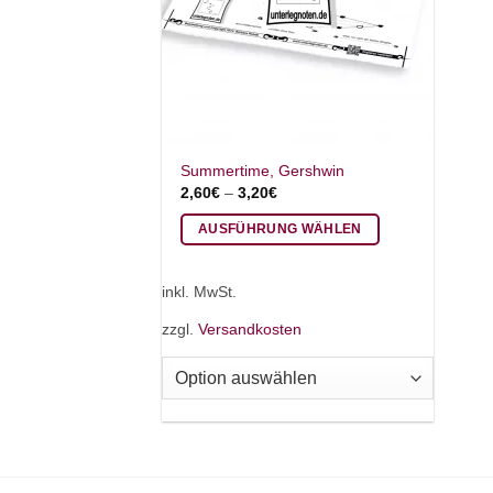
Summertime, Gershwin
2,60
€
–
3,20
€
AUSFÜHRUNG WÄHLEN
Dieses
Produkt
inkl. MwSt.
weist
zzgl.
Versandkosten
mehrere
Varianten
auf.
Die
Optionen
können
auf