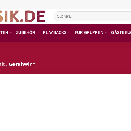
Suchen
nach:
OTEN
ZUBEHÖR
PLAYBACKS
FÜR GRUPPEN
GÄSTEBU
mit „Gershwin“