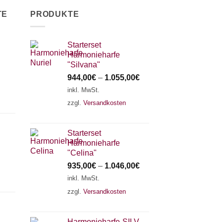
TE
PRODUKTE
Starterset
Harmonieharfe
"Silvana"
944,00
€
–
1.055,00
€
inkl. MwSt.
zzgl.
Versandkosten
Starterset
Harmonieharfe
"Celina"
935,00
€
–
1.046,00
€
inkl. MwSt.
zzgl.
Versandkosten
Harmonieharfe„SILVANA"