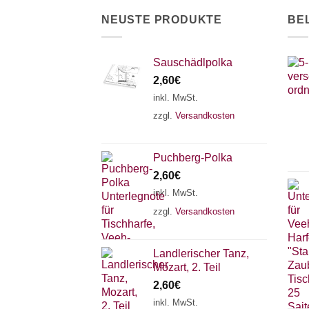
der
NEUSTE PRODUKTE
BE
Produktseite
gewählt
werden
Sauschädlpolka
2,60
€
inkl. MwSt.
zzgl.
Versandkosten
Puchberg-Polka
2,60
€
inkl. MwSt.
zzgl.
Versandkosten
Landlerischer Tanz,
Mozart, 2. Teil
2,60
€
inkl. MwSt.