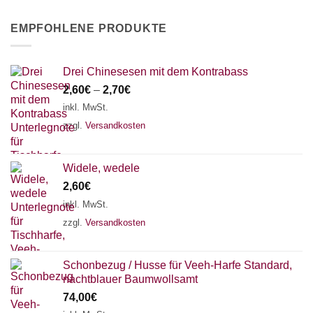
EMPFOHLENE PRODUKTE
Drei Chinesesen mit dem Kontrabass
2,60
€
–
2,70
€
inkl. MwSt.
zzgl.
Versandkosten
Widele, wedele
2,60
€
inkl. MwSt.
zzgl.
Versandkosten
Schonbezug / Husse für Veeh-Harfe Standard,
nachtblauer Baumwollsamt
74,00
€