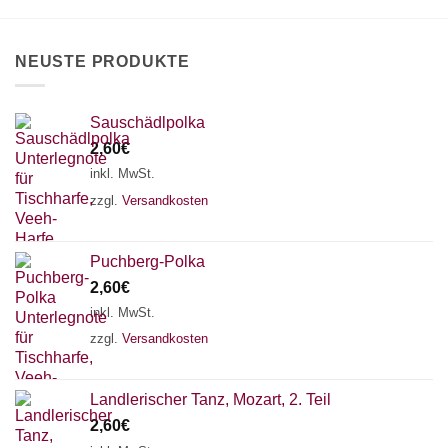
auf
der
Produktseite
NEUSTE PRODUKTE
gewählt
werden
Sauschädlpolka
2,60
€
inkl. MwSt.
zzgl.
Versandkosten
Puchberg-Polka
2,60
€
inkl. MwSt.
zzgl.
Versandkosten
×
Chat Support
Landlerischer Tanz, Mozart, 2. Teil
2,60
€