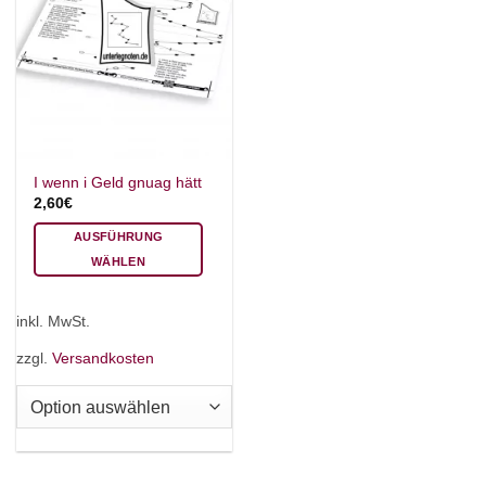
I wenn i Geld gnuag hätt
2,60
€
AUSFÜHRUNG
WÄHLEN
Dieses
Produkt
inkl. MwSt.
weist
mehrere
zzgl.
Versandkosten
Varianten
auf.
Die
Optionen
können