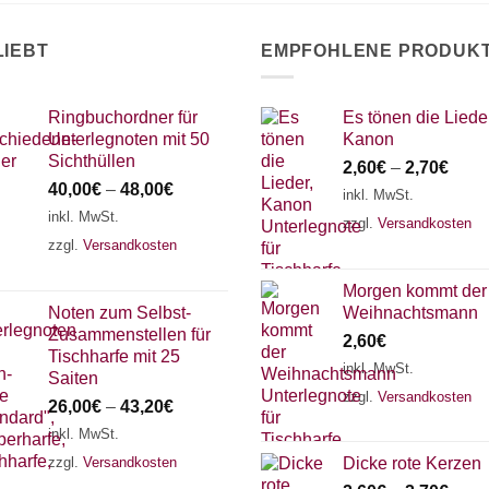
auf
r
der
oduktseite
LIEBT
EMPFOHLENE PRODUK
Produktseite
wählt
gewählt
rden
werden
Ringbuchordner für
Es tönen die Lieder
Unterlegnoten mit 50
Kanon
Sichthüllen
2,60
€
–
2,70
€
40,00
€
–
48,00
€
inkl. MwSt.
inkl. MwSt.
zzgl.
Versandkosten
zzgl.
Versandkosten
Morgen kommt der
Noten zum Selbst-
Weihnachtsmann
Zusammenstellen für
2,60
€
Tischharfe mit 25
inkl. MwSt.
Saiten
zzgl.
Versandkosten
26,00
€
–
43,20
€
inkl. MwSt.
zzgl.
Versandkosten
Dicke rote Kerzen