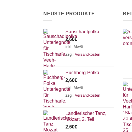
auf
de
der
Pr
NEUSTE PRODUKTE
BE
Produktseite
ge
gewählt
we
werden
Sauschädlpolka
2,60
€
inkl. MwSt.
zzgl.
Versandkosten
Puchberg-Polka
2,60
€
inkl. MwSt.
zzgl.
Versandkosten
Landlerischer Tanz,
Mozart, 2. Teil
2,60
€