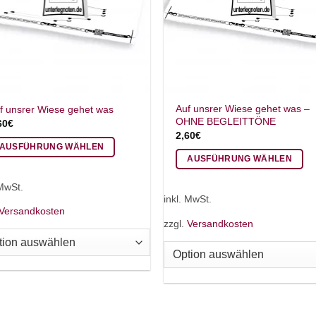
Auf unsrer Wiese gehet was –
f unsrer Wiese gehet was
OHNE BEGLEITTÖNE
60
€
2,60
€
AUSFÜHRUNG WÄHLEN
AUSFÜHRUNG WÄHLEN
eses
Dieses
odukt
 MwSt.
Produkt
ist
inkl. MwSt.
weist
Versandkosten
hrere
zzgl.
Versandkosten
mehrere
rianten
Varianten
.
auf.
e
Die
tionen
Optionen
nnen
können
f