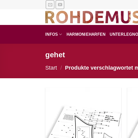
Zum
Inhalt
springen
INFOS
HARMONIEHARFEN
UNTERLEGN
gehet
Start
/
Produkte verschlagwortet m