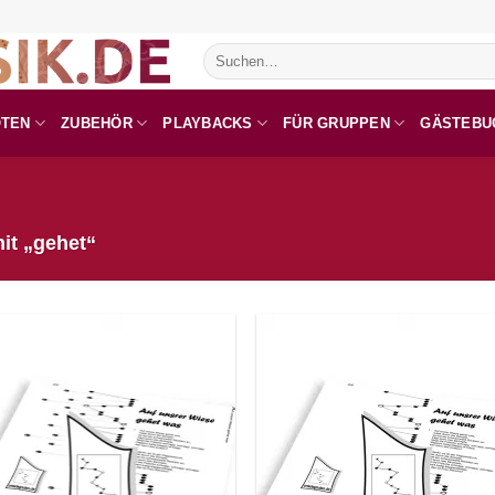
Suchen
nach:
OTEN
ZUBEHÖR
PLAYBACKS
FÜR GRUPPEN
GÄSTEBU
it „gehet“