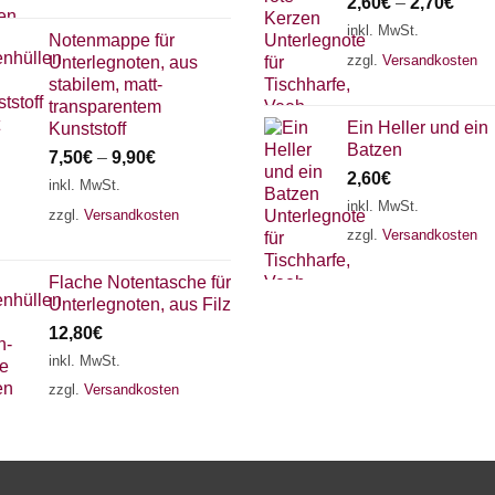
2,60
€
–
2,70
€
inkl. MwSt.
Notenmappe für
zzgl.
Versandkosten
Unterlegnoten, aus
stabilem, matt-
transparentem
Ein Heller und ein
Kunststoff
Batzen
7,50
€
–
9,90
€
2,60
€
inkl. MwSt.
inkl. MwSt.
zzgl.
Versandkosten
zzgl.
Versandkosten
Flache Notentasche für
Unterlegnoten, aus Filz
12,80
€
inkl. MwSt.
zzgl.
Versandkosten