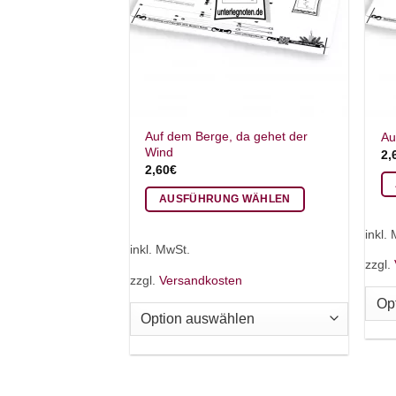
Auf dem Berge, da gehet der
Au
Wind
2,
2,60
€
AUSFÜHRUNG WÄHLEN
Di
Dieses
Pr
inkl.
Produkt
we
inkl. MwSt.
weist
zzgl.
me
zzgl.
Versandkosten
mehrere
Va
Varianten
auf
auf.
Di
Die
Op
Optionen
kö
können
au