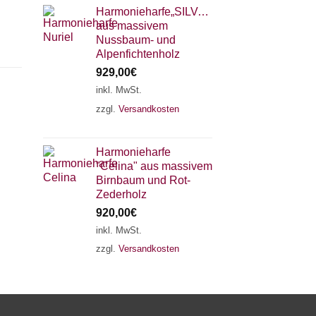
Harmonieharfe„SILVANA"
aus massivem
Nussbaum- und
Alpenfichtenholz
929,00
€
inkl. MwSt.
zzgl.
Versandkosten
×
Chat Support
Harmonieharfe
"Celina" aus massivem
18 SAITEN
21 SAITEN
25 SAITEN
37 SAITEN
Birnbaum und Rot-
Zederholz
920,00
€
AKKORDZITHER
inkl. MwSt.
zzgl.
Versandkosten