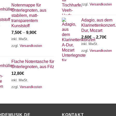
zzgl.
Versandkosten
Notenmappe für
Unterlegnoten, aus
stabilem, matt-
Adagio, aus dem
transparentem
Klarinettenkonzert 
Kunststoff
Dur, Mozart
7,50
€
–
9,90
€
2,60
€
–
2,70
€
inkl. MwSt.
inkl. MwSt.
zzgl.
Versandkosten
zzgl.
Versandkosten
Flache Notentasche für
Unterlegnoten, aus Filz
12,80
€
inkl. MwSt.
zzgl.
Versandkosten
HDEMUSIK.DE
KONTAKT