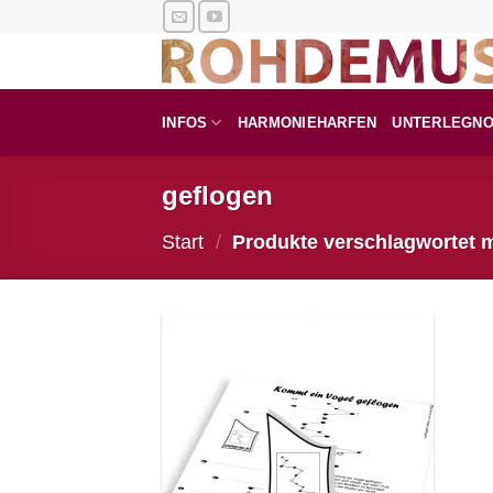
Zum
Inhalt
springen
INFOS
HARMONIEHARFEN
UNTERLEGN
geflogen
Start
/
Produkte verschlagwortet m