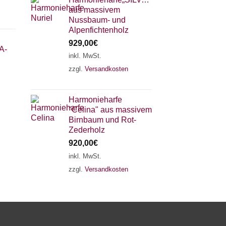
aus massivem
Nussbaum- und
Alpenfichtenholz
929,00
€
A-
inkl. MwSt.
zzgl.
Versandkosten
×
Chat Support
Harmonieharfe
"Celina" aus massivem
18 SAITEN
21 SAITEN
25 SAITEN
37 SAITEN
Birnbaum und Rot-
Zederholz
920,00
€
AKKORDZITHER
inkl. MwSt.
zzgl.
Versandkosten