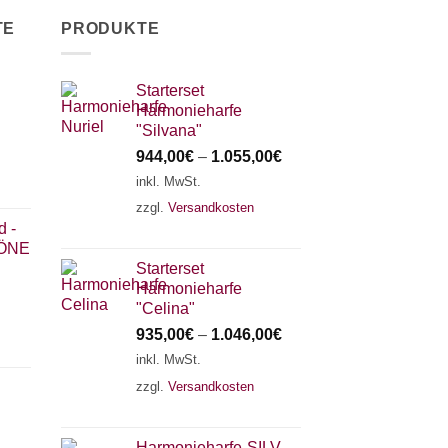
TE
PRODUKTE
Starterset
Harmonieharfe
"Silvana"
944,00
€
–
1.055,00
€
inkl. MwSt.
zzgl.
Versandkosten
d -
ÖNE
Starterset
Harmonieharfe
"Celina"
935,00
€
–
1.046,00
€
inkl. MwSt.
zzgl.
Versandkosten
Harmonieharfe„SILVANA"