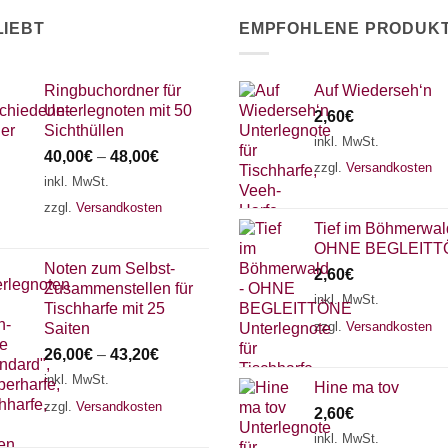
LIEBT
EMPFOHLENE PRODUK
Ringbuchordner für
Auf Wiederseh‘n
Unterlegnoten mit 50
2,60
€
Sichthüllen
inkl. MwSt.
40,00
€
–
48,00
€
zzgl.
Versandkosten
inkl. MwSt.
zzgl.
Versandkosten
Tief im Böhmerwal
OHNE BEGLEITT
Noten zum Selbst-
2,60
€
Zusammenstellen für
inkl. MwSt.
Tischharfe mit 25
zzgl.
Versandkosten
Saiten
26,00
€
–
43,20
€
inkl. MwSt.
Hine ma tov
zzgl.
Versandkosten
2,60
€
inkl. MwSt.