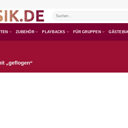
Suchen
nach:
OTEN
ZUBEHÖR
PLAYBACKS
FÜR GRUPPEN
GÄSTEBU
it „geflogen“