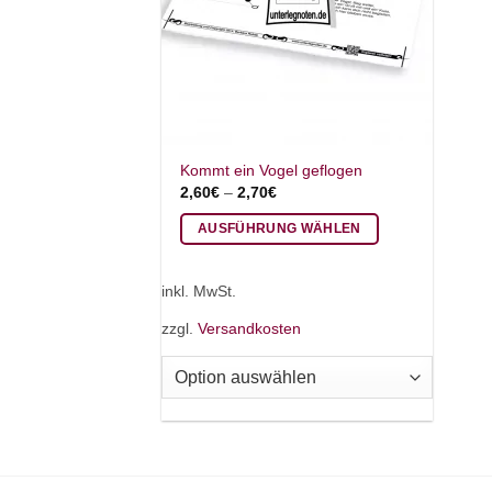
Kommt ein Vogel geflogen
2,60
€
–
2,70
€
AUSFÜHRUNG WÄHLEN
Dieses
Produkt
inkl. MwSt.
weist
zzgl.
Versandkosten
mehrere
Varianten
auf.
Die
Optionen
können
auf