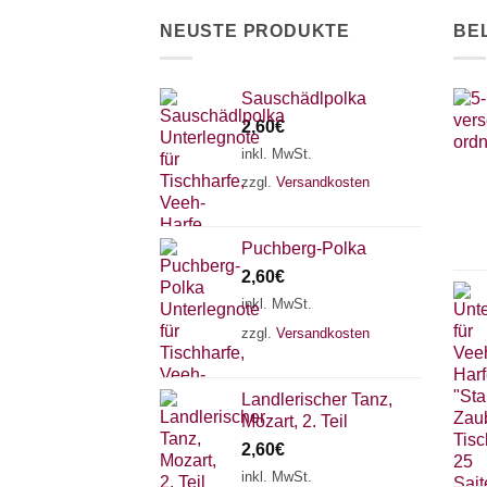
der
NEUSTE PRODUKTE
BE
Produktseite
gewählt
werden
Sauschädlpolka
2,60
€
inkl. MwSt.
zzgl.
Versandkosten
Puchberg-Polka
2,60
€
inkl. MwSt.
zzgl.
Versandkosten
Landlerischer Tanz,
Mozart, 2. Teil
2,60
€
inkl. MwSt.