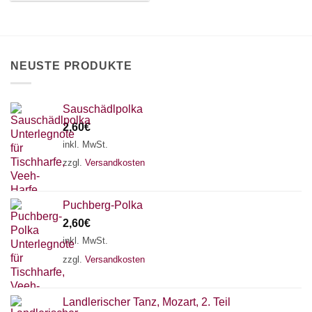
können
auf
der
Produktseite
NEUSTE PRODUKTE
gewählt
werden
Sauschädlpolka
2,60
€
inkl. MwSt.
zzgl.
Versandkosten
Puchberg-Polka
2,60
€
×
Chat Support
inkl. MwSt.
zzgl.
Versandkosten
18 SAITEN
21 SAITEN
25 SAITEN
37 SAITEN
Landlerischer Tanz, Mozart, 2. Teil