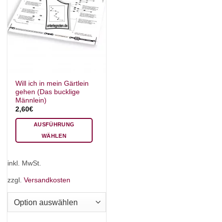
Will ich in mein Gärtlein
gehen (Das bucklige
Männlein)
2,60
€
AUSFÜHRUNG
WÄHLEN
Dieses
Produkt
inkl. MwSt.
weist
mehrere
zzgl.
Versandkosten
Varianten
auf.
Die
Optionen