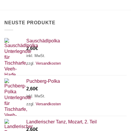
können
können
auf
auf
der
der
Produktseite
Produktseite
NEUSTE PRODUKTE
gewählt
gewählt
werden
werden
Sauschädlpolka
2,60
€
inkl. MwSt.
zzgl.
Versandkosten
Puchberg-Polka
2,60
€
inkl. MwSt.
zzgl.
Versandkosten
×
Chat Support
Landlerischer Tanz, Mozart, 2. Teil
2,60
€