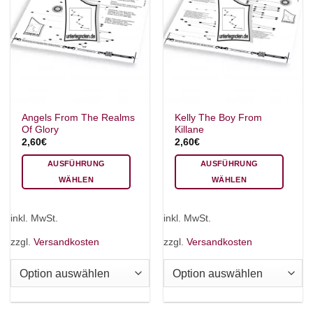
Angels From The Realms
Kelly The Boy From
Of Glory
Killane
2,60
€
2,60
€
AUSFÜHRUNG
AUSFÜHRUNG
WÄHLEN
WÄHLEN
Dieses
Dieses
Produkt
Produkt
inkl. MwSt.
inkl. MwSt.
weist
weist
mehrere
mehrere
zzgl.
Versandkosten
zzgl.
Versandkosten
Varianten
Varianten
auf.
auf.
Die
Die
Optionen
Optionen