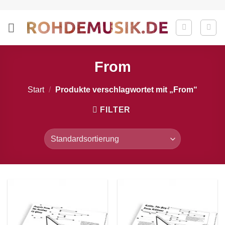
Zum
Inhalt
springen
From
Start
/
Produkte verschlagwortet mit „From“
FILTER