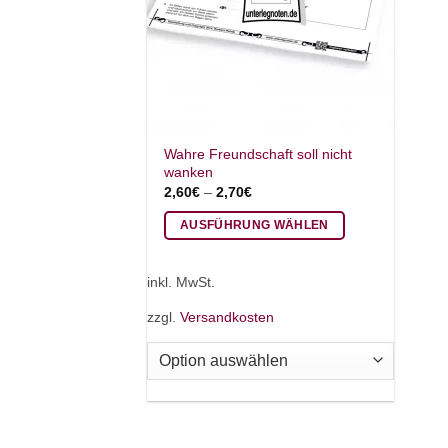
Wahre Freundschaft soll nicht
wanken
2,60
€
–
2,70
€
AUSFÜHRUNG WÄHLEN
Dieses
Produkt
inkl. MwSt.
weist
zzgl.
Versandkosten
mehrere
Varianten
auf.
Die
Optionen
können