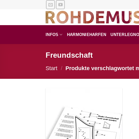
Zum
Inhalt
springen
INFOS
HARMONIEHARFEN
UNTERLEGN
Freundschaft
Start
/
Produkte verschlagwortet m