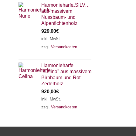
Harmonieharfe„SILVANA"
aus massivem
Nussbaum- und
Alpenfichtenholz
929,00
€
inkl. MwSt.
zzgl.
Versandkosten
×
Chat Support
Harmonieharfe
"Celina" aus massivem
18 SAITEN
21 SAITEN
25 SAITEN
37 SAITEN
Birnbaum und Rot-
Zederholz
920,00
€
AKKORDZITHER
inkl. MwSt.
zzgl.
Versandkosten