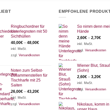
LIEBT
EMPFOHLENE PRODUK
Ringbuchordner für
So nimm denn me
Unterlegnoten mit 50
Hände
Sichthüllen
2,60
€
–
2,70
€
40,00
€
–
48,00
€
inkl. MwSt.
inkl. MwSt.
zzgl.
Versandkosten
zzgl.
Versandkosten
Wiener Blut, Strau
Noten zum Selbst-
(Sohn)
Zusammenstellen für
2,60
€
–
3,20
€
Tischharfe mit 25
inkl. MwSt.
Saiten
zzgl.
Versandkosten
26,00
€
–
43,20
€
inkl. MwSt.
zzgl.
Versandkosten
Nikolaus, komm in
unser Haus