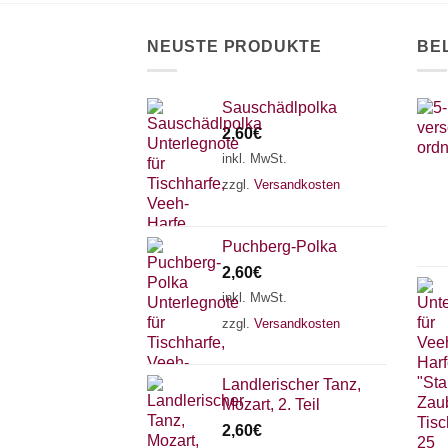
auf
der
NEUSTE PRODUKTE
BE
Produktseite
gewählt
werden
Sauschädlpolka
2,60
€
inkl. MwSt.
zzgl.
Versandkosten
Puchberg-Polka
2,60
€
inkl. MwSt.
zzgl.
Versandkosten
Landlerischer Tanz,
Mozart, 2. Teil
2,60
€