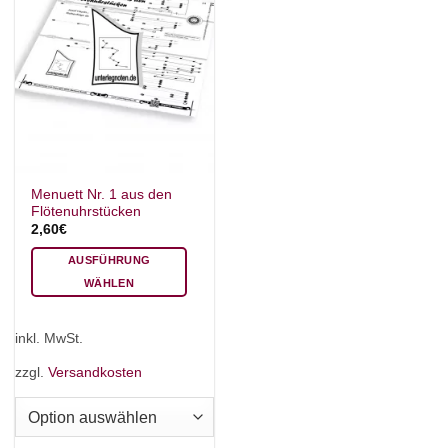
Menuett Nr. 1 aus den
Flötenuhrstücken
2,60
€
AUSFÜHRUNG
WÄHLEN
Dieses
Produkt
inkl. MwSt.
weist
mehrere
zzgl.
Versandkosten
Varianten
auf.
Die