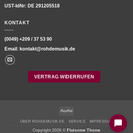
UST-IdNr: DE 291205518
KONTAKT
(0049) +209 / 37 53 90
Email:
kontakt@rohdemusik.de
VERTRAG WIDERRUFEN
Bitte stimmen Sie vorher der
Datenschutzerklärung
zu.
PayPal
ÜBER ROHDEMUSIK.DE
SERVICE
IMPRESSUM
Copyright 2026 ©
Flatsome Theme