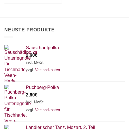
Optionen
können
auf
der
Produktseite
NEUSTE PRODUKTE
gewählt
werden
Sauschädlpolka
2,60
€
inkl. MwSt.
zzgl.
Versandkosten
Puchberg-Polka
2,60
€
inkl. MwSt.
zzgl.
Versandkosten
×
Chat Support
Landlerischer Tanz, Mozart, 2. Teil