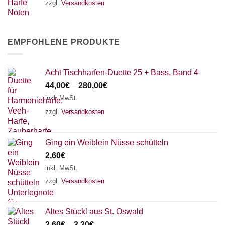
zzgl.
Versandkosten
EMPFOHLENE PRODUKTE
Acht Tischharfen-Duette 25 + Bass, Band 4
44,00
€
–
280,00
€
inkl. MwSt.
zzgl.
Versandkosten
Ging ein Weiblein Nüsse schütteln
2,60
€
inkl. MwSt.
zzgl.
Versandkosten
Altes Stückl aus St. Oswald
2,60
€
–
3,20
€