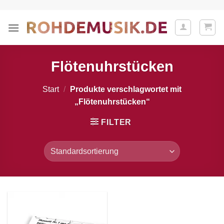
Zum
Inhalt
springen
Flötenuhrstücken
Start
/
Produkte verschlagwortet mit
„Flötenuhrstücken“
FILTER