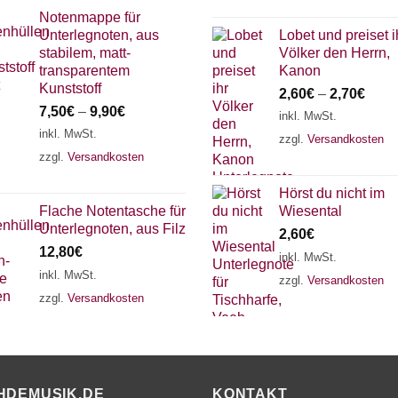
Notenmappe für
Unterlegnoten, aus
Lobet und preiset i
stabilem, matt-
Völker den Herrn,
transparentem
Kanon
Kunststoff
2,60
€
–
2,70
€
7,50
€
–
9,90
€
inkl. MwSt.
inkl. MwSt.
zzgl.
Versandkosten
zzgl.
Versandkosten
Hörst du nicht im
Flache Notentasche für
Wiesental
Unterlegnoten, aus Filz
2,60
€
12,80
€
inkl. MwSt.
inkl. MwSt.
zzgl.
Versandkosten
zzgl.
Versandkosten
HDEMUSIK.DE
KONTAKT