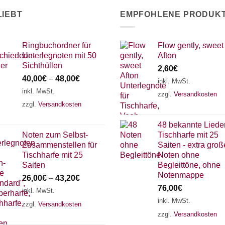
LIEBT
EMPFOHLENE PRODUK
Ringbuchordner für
Flow gently, sweet
Unterlegnoten mit 50
Afton
Sichthüllen
2,60
€
40,00
€
–
48,00
€
inkl. MwSt.
inkl. MwSt.
zzgl.
Versandkosten
zzgl.
Versandkosten
48 bekannte Lieder
Noten zum Selbst-
Tischharfe mit 25
Zusammenstellen für
Saiten - extra groß
Tischharfe mit 25
Noten ohne
Saiten
Begleittöne, ohne
Notenmappe
26,00
€
–
43,20
€
76,00
€
inkl. MwSt.
inkl. MwSt.
zzgl.
Versandkosten
zzgl.
Versandkosten