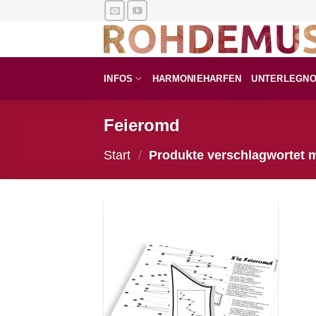
Zum
Inhalt
springen
INFOS
HARMONIEHARFEN
UNTERLEGN
Feieromd
Start
/
Produkte verschlagwortet m