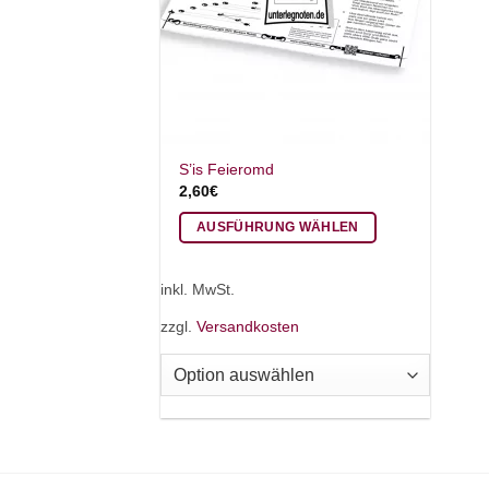
S’is Feieromd
2,60
€
AUSFÜHRUNG WÄHLEN
Dieses
Produkt
inkl. MwSt.
weist
zzgl.
Versandkosten
mehrere
Varianten
auf.
Die
Optionen
können
auf