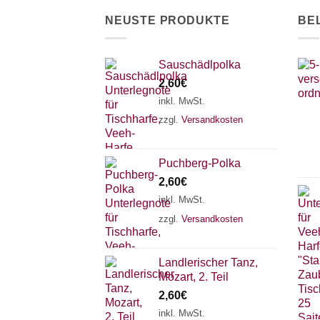
der
NEUSTE PRODUKTE
BE
Produktseite
gewählt
werden
Sauschädlpolka
2,60
€
inkl. MwSt.
zzgl.
Versandkosten
Puchberg-Polka
2,60
€
inkl. MwSt.
zzgl.
Versandkosten
Landlerischer Tanz,
Mozart, 2. Teil
2,60
€
inkl. MwSt.