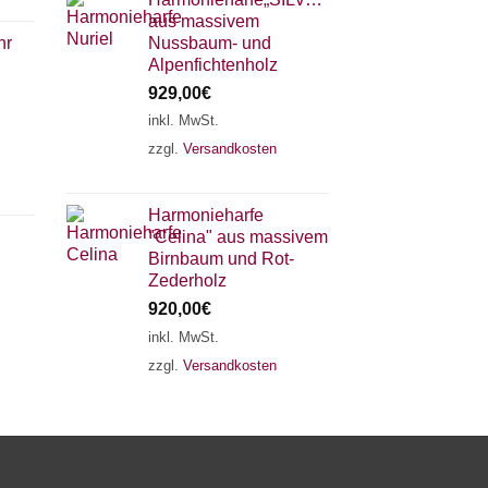
aus massivem
hr
Nussbaum- und
Alpenfichtenholz
929,00
€
inkl. MwSt.
zzgl.
Versandkosten
×
Chat Support
Harmonieharfe
"Celina" aus massivem
18 SAITEN
21 SAITEN
25 SAITEN
37 SAITEN
Birnbaum und Rot-
Zederholz
920,00
€
AKKORDZITHER
inkl. MwSt.
zzgl.
Versandkosten