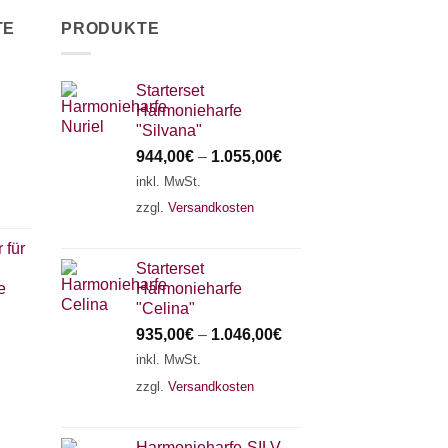
TE
PRODUKTE
Starterset
Harmonieharfe
"Silvana"
944,00
€
–
1.055,00
€
inkl. MwSt.
zzgl.
Versandkosten
 für
Starterset
e
Harmonieharfe
"Celina"
935,00
€
–
1.046,00
€
inkl. MwSt.
zzgl.
Versandkosten
Harmonieharfe„SILVANA"