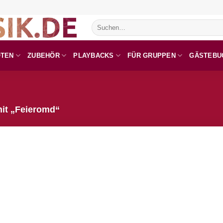
Suchen
nach:
OTEN
ZUBEHÖR
PLAYBACKS
FÜR GRUPPEN
GÄSTEBU
it „Feieromd“