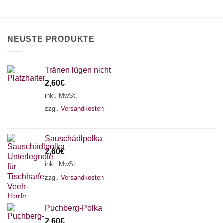
können
können
auf
auf
der
der
Produktseite
Produktseite
NEUSTE PRODUKTE
gewählt
gewählt
werden
werden
Tränen lügen nicht
2,60
€
inkl. MwSt.
zzgl.
Versandkosten
Sauschädlpolka
2,60
€
×
inkl. MwSt.
Chat Support
zzgl.
Versandkosten
18 SAITEN
21 SAITEN
25 SAITEN
37 SAITEN
Puchberg-Polka
2,60
€