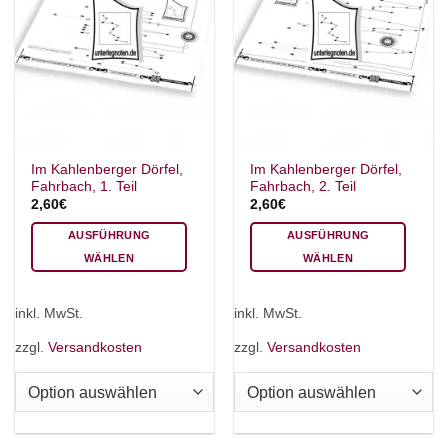
Im Kahlenberger Dörfel,
Im Kahlenberger Dörfel,
Fahrbach, 1. Teil
Fahrbach, 2. Teil
2,60
€
2,60
€
AUSFÜHRUNG
AUSFÜHRUNG
WÄHLEN
WÄHLEN
Dieses
Dieses
Produkt
Produkt
inkl. MwSt.
inkl. MwSt.
weist
weist
mehrere
mehrere
zzgl.
Versandkosten
zzgl.
Versandkosten
Varianten
Varianten
auf.
auf.
Die
Die
Optionen
Optionen