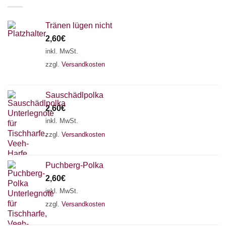
werden
Tränen lügen nicht
2,60
€
inkl. MwSt.
zzgl.
Versandkosten
Sauschädlpolka
2,60
€
inkl. MwSt.
zzgl.
Versandkosten
×
Chat Support
Puchberg-Polka
2,60
€
inkl. MwSt.
18 SAITEN
21 SAITEN
25 SAITEN
37 SAITEN
zzgl.
Versandkosten
AKKORDZITHER