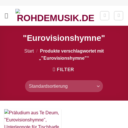
Zum
Inhalt
springen
"Eurovisionshymne"
Start
/
Produkte verschlagwortet mit
„"Eurovisionshymne"“
FILTER