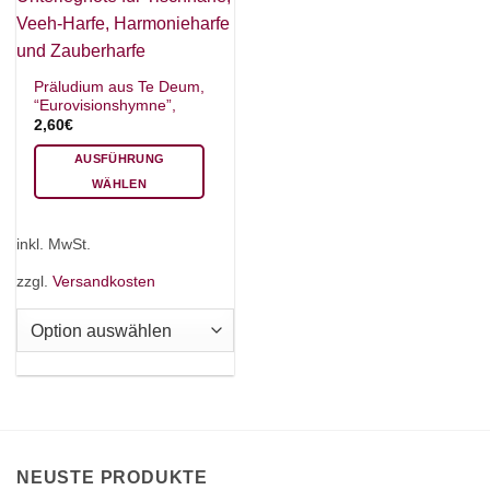
Präludium aus Te Deum,
“Eurovisionshymne”,
2,60
€
AUSFÜHRUNG
WÄHLEN
Dieses
Produkt
inkl. MwSt.
weist
mehrere
zzgl.
Versandkosten
Varianten
auf.
Die
Optionen
können
auf
der
Produktseite
NEUSTE PRODUKTE
gewählt