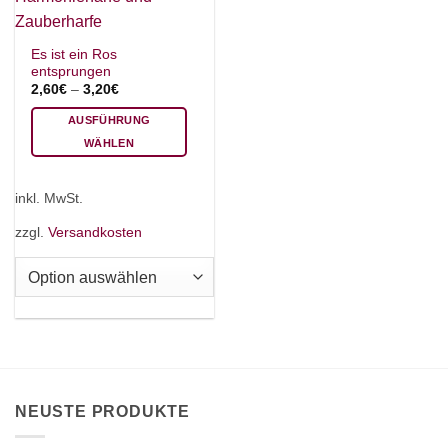
Es ist ein Ros
entsprungen
2,60
€
–
3,20
€
AUSFÜHRUNG
WÄHLEN
Dieses
Produkt
inkl. MwSt.
weist
mehrere
zzgl.
Versandkosten
Varianten
auf.
Die
Optionen
können
auf
der
Produktseite
NEUSTE PRODUKTE
gewählt
werden