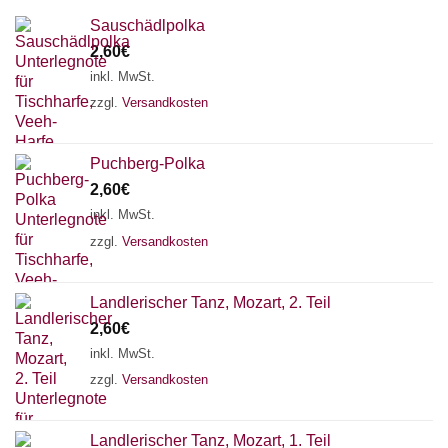
Sauschädlpolka
2,60
€
inkl. MwSt.
zzgl.
Versandkosten
Puchberg-Polka
2,60
€
inkl. MwSt.
zzgl.
Versandkosten
×
Chat Support
Landlerischer Tanz, Mozart, 2. Teil
2,60
€
inkl. MwSt.
zzgl.
Versandkosten
18 SAITEN
21 SAITEN
25 SAITEN
37 SAITEN
AKKORDZITHER
Landlerischer Tanz, Mozart, 1. Teil