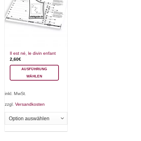
Il est né, le divin enfant
2,60
€
AUSFÜHRUNG
WÄHLEN
Dieses
Produkt
inkl. MwSt.
weist
mehrere
zzgl.
Versandkosten
Varianten
auf.
Die
Optionen
können