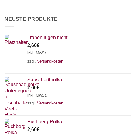
auf
der
Produktseite
NEUSTE PRODUKTE
gewählt
werden
Tränen lügen nicht
2,60
€
inkl. MwSt.
zzgl.
Versandkosten
Sauschädlpolka
2,60
€
inkl. MwSt.
×
Chat Support
zzgl.
Versandkosten
Puchberg-Polka
18 SAITEN
21 SAITEN
25 SAITEN
37 SAITEN
2,60
€