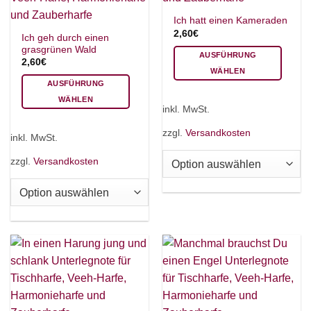
Ich hatt einen Kameraden
2,60
€
Ich geh durch einen
grasgrünen Wald
AUSFÜHRUNG
2,60
€
WÄHLEN
AUSFÜHRUNG
Dieses
WÄHLEN
Produkt
inkl. MwSt.
Dieses
weist
Produkt
mehrere
zzgl.
Versandkosten
inkl. MwSt.
weist
Varianten
mehrere
auf.
zzgl.
Versandkosten
Varianten
Die
auf.
Optionen
Die
können
Optionen
auf
können
der
auf
Produktseite
der
gewählt
Produktseite
werden
gewählt
werden