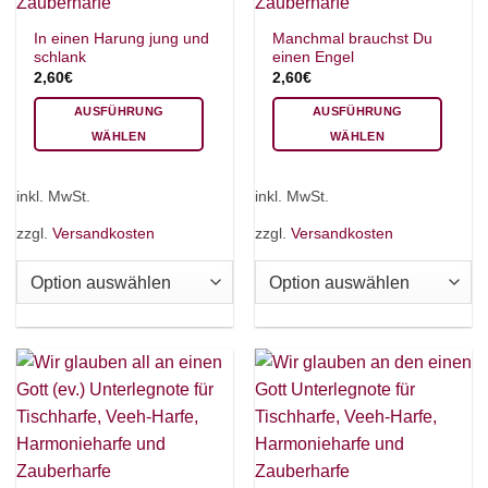
In einen Harung jung und
Manchmal brauchst Du
schlank
einen Engel
2,60
€
2,60
€
AUSFÜHRUNG
AUSFÜHRUNG
WÄHLEN
WÄHLEN
Dieses
Dieses
Produkt
Produkt
inkl. MwSt.
inkl. MwSt.
weist
weist
mehrere
mehrere
zzgl.
Versandkosten
zzgl.
Versandkosten
Varianten
Varianten
auf.
auf.
Die
Die
Optionen
Optionen
können
können
auf
auf
der
der
Produktseite
Produktseite
gewählt
gewählt
werden
werden