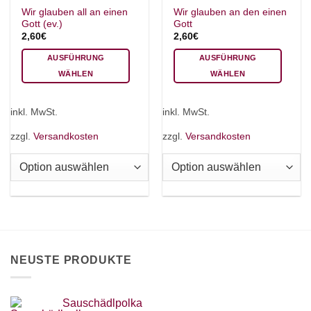
Wir glauben all an einen
Wir glauben an den einen
Gott (ev.)
Gott
2,60
€
2,60
€
AUSFÜHRUNG
AUSFÜHRUNG
×
Chat Support
WÄHLEN
WÄHLEN
Dieses
Dieses
Produkt
Produkt
inkl. MwSt.
inkl. MwSt.
weist
weist
18 SAITEN
21 SAITEN
25 SAITEN
37 SAITEN
mehrere
mehrere
zzgl.
Versandkosten
zzgl.
Versandkosten
Varianten
Varianten
auf.
auf.
AKKORDZITHER
Die
Die
Optionen
Optionen
können
können
auf
auf
der
der
Produktseite
Produktseite
NEUSTE PRODUKTE
gewählt
gewählt
werden
werden
Sauschädlpolka