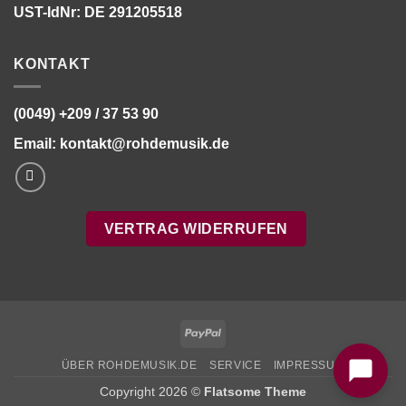
UST-IdNr: DE 291205518
KONTAKT
(0049) +209 / 37 53 90
Email:
kontakt@rohdemusik.de
VERTRAG WIDERRUFEN
Bitte stimmen Sie vorher der
Datenschutzerklärung
zu.
PayPal
ÜBER ROHDEMUSIK.DE
SERVICE
IMPRESSUM
Copyright 2026 ©
Flatsome Theme