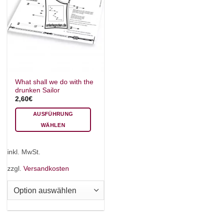
What shall we do with the
drunken Sailor
2,60
€
AUSFÜHRUNG
WÄHLEN
Dieses
Produkt
inkl. MwSt.
weist
mehrere
zzgl.
Versandkosten
Varianten
auf.
Die
Optionen