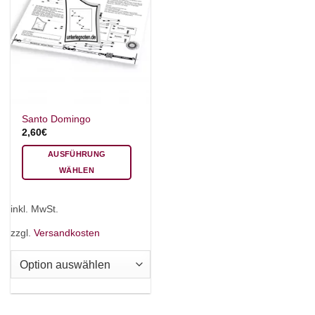
Santo Domingo
2,60
€
AUSFÜHRUNG
WÄHLEN
Dieses
Produkt
inkl. MwSt.
weist
mehrere
zzgl.
Versandkosten
Varianten
auf.
Die
Optionen
können