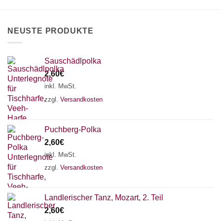
auf
der
Produktseite
NEUSTE PRODUKTE
gewählt
werden
Sauschädlpolka
2,60
€
inkl. MwSt.
zzgl.
Versandkosten
Puchberg-Polka
2,60
€
inkl. MwSt.
zzgl.
Versandkosten
×
Chat Support
Landlerischer Tanz, Mozart, 2. Teil
2,60
€