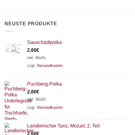
können
auf
der
Produktseite
NEUSTE PRODUKTE
gewählt
werden
Sauschädlpolka
2,60
€
inkl. MwSt.
zzgl.
Versandkosten
Puchberg-Polka
2,60
€
inkl. MwSt.
zzgl.
Versandkosten
×
Chat Support
Landlerischer Tanz, Mozart, 2. Teil
2,60
€