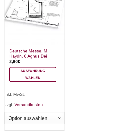
Deutsche Messe, M.
Haydn, 8 Agnus Dei
2,60
€
AUSFÜHRUNG
WÄHLEN
Dieses
Produkt
inkl. MwSt.
weist
mehrere
zzgl.
Versandkosten
Varianten
auf.
Die
Optionen