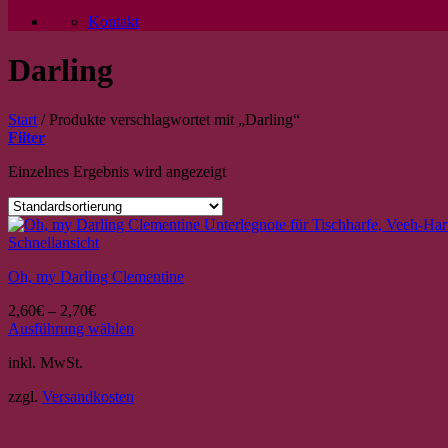
Kontakt
Darling
Start
/
Produkte verschlagwortet mit „Darling“
Filter
Einzelnes Ergebnis wird angezeigt
Schnellansicht
Oh, my Darling Clementine
2,60
€
–
2,70
€
Ausführung wählen
Dieses
inkl. MwSt.
Produkt
weist
zzgl.
Versandkosten
mehrere
Varianten
auf.