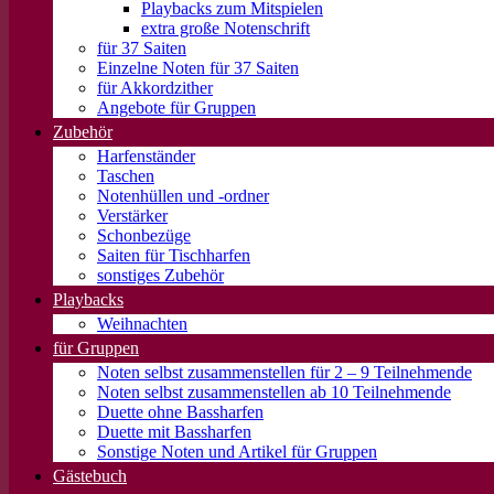
Playbacks zum Mitspielen
extra große Notenschrift
für 37 Saiten
Einzelne Noten für 37 Saiten
für Akkordzither
Angebote für Gruppen
Zubehör
Harfenständer
Taschen
Notenhüllen und -ordner
Verstärker
Schonbezüge
Saiten für Tischharfen
sonstiges Zubehör
Playbacks
Weihnachten
für Gruppen
Noten selbst zusammenstellen für 2 – 9 Teilnehmende
Noten selbst zusammenstellen ab 10 Teilnehmende
Duette ohne Bassharfen
Duette mit Bassharfen
Sonstige Noten und Artikel für Gruppen
Gästebuch