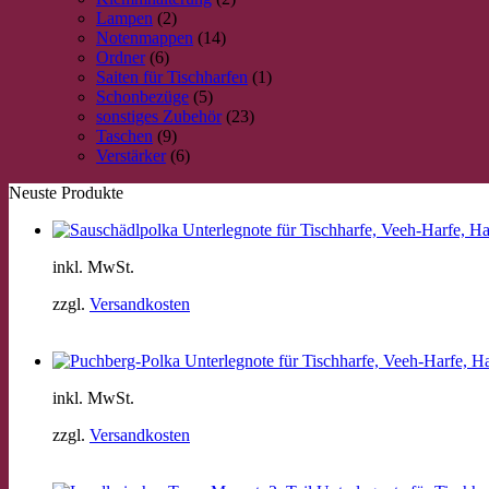
Lampen
(2)
Notenmappen
(14)
Ordner
(6)
Saiten für Tischharfen
(1)
Schonbezüge
(5)
sonstiges Zubehör
(23)
Taschen
(9)
Verstärker
(6)
Neuste Produkte
inkl. MwSt.
zzgl.
Versandkosten
inkl. MwSt.
zzgl.
Versandkosten