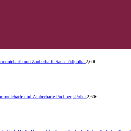
Sauschädlpolka
2,60
€
Puchberg-Polka
2,60
€