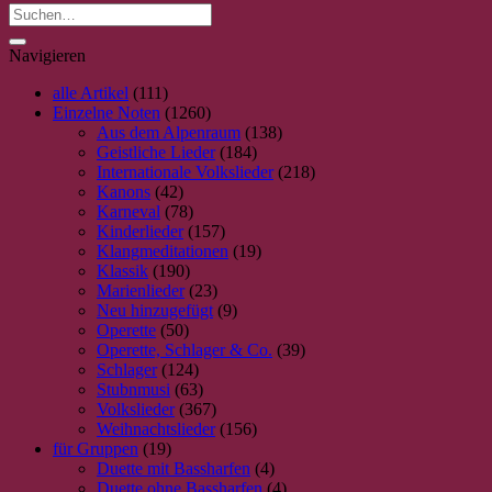
Die
Optionen
können
Navigieren
auf
der
alle Artikel
(111)
Produktseite
Einzelne Noten
(1260)
gewählt
Aus dem Alpenraum
(138)
werden
Geistliche Lieder
(184)
Internationale Volkslieder
(218)
Kanons
(42)
Karneval
(78)
Kinderlieder
(157)
Klangmeditationen
(19)
Klassik
(190)
Marienlieder
(23)
Neu hinzugefügt
(9)
Operette
(50)
Operette, Schlager & Co.
(39)
Schlager
(124)
Stubnmusi
(63)
Volkslieder
(367)
Weihnachtslieder
(156)
für Gruppen
(19)
Duette mit Bassharfen
(4)
Duette ohne Bassharfen
(4)