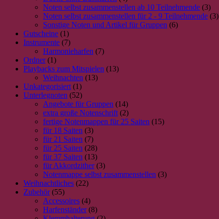
Noten selbst zusammenstellen ab 10 Teilnehmende
(3)
Noten selbst zusammenstellen für 2 - 9 Teilnehmende
(3)
Sonstige Noten und Artikel für Gruppen
(6)
Gutscheine
(1)
Instrumente
(7)
Harmonieharfen
(7)
Ordner
(1)
Playbacks zum Mitspielen
(13)
Weihnachten
(13)
Unkategorisiert
(1)
Unterlegnoten
(52)
Angebote für Gruppen
(14)
extra große Notenschrift
(2)
fertige Notenmappen für 25 Saiten
(15)
für 18 Saiten
(3)
für 21 Saiten
(7)
für 25 Saiten
(28)
für 37 Saiten
(13)
für Akkordzither
(3)
Notenmappe selbst zusammenstellen
(3)
Weihnachtliches
(22)
Zubehör
(55)
Accessoires
(4)
Harfenständer
(8)
Klemmhalterung
(2)