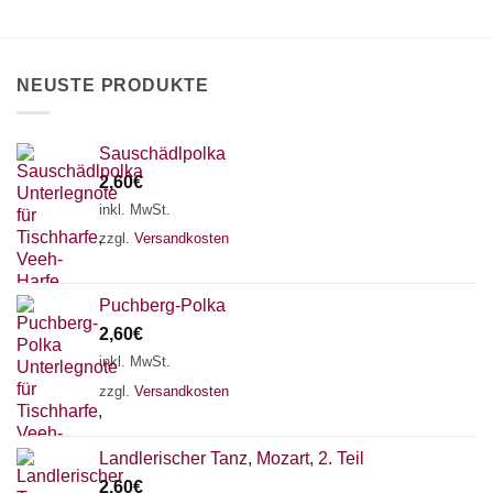
können
auf
der
Produktseite
NEUSTE PRODUKTE
gewählt
werden
Sauschädlpolka
2,60
€
inkl. MwSt.
zzgl.
Versandkosten
Puchberg-Polka
2,60
€
inkl. MwSt.
zzgl.
Versandkosten
×
Chat Support
Landlerischer Tanz, Mozart, 2. Teil
2,60
€