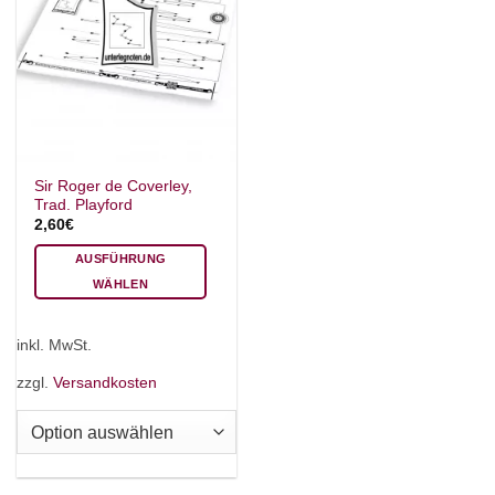
Sir Roger de Coverley,
Trad. Playford
2,60
€
AUSFÜHRUNG
WÄHLEN
Dieses
Produkt
inkl. MwSt.
weist
mehrere
zzgl.
Versandkosten
Varianten
auf.
Die
Optionen