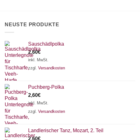
können
auf
der
Produktseite
NEUSTE PRODUKTE
gewählt
werden
Sauschädlpolka
2,60
€
inkl. MwSt.
zzgl.
Versandkosten
Puchberg-Polka
2,60
€
inkl. MwSt.
zzgl.
Versandkosten
×
Chat Support
Landlerischer Tanz, Mozart, 2. Teil
2,60
€