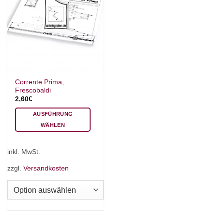
Corrente Prima,
Frescobaldi
2,60
€
AUSFÜHRUNG
WÄHLEN
Dieses
Produkt
inkl. MwSt.
weist
mehrere
zzgl.
Versandkosten
Varianten
auf.
Die
Optionen