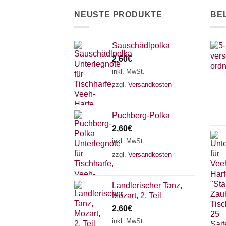
der
NEUSTE PRODUKTE
BE
Produktseite
gewählt
werden
Sauschädlpolka
2,60
€
inkl. MwSt.
zzgl.
Versandkosten
Puchberg-Polka
2,60
€
inkl. MwSt.
zzgl.
Versandkosten
Landlerischer Tanz,
Mozart, 2. Teil
2,60
€
inkl. MwSt.