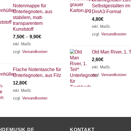
Notenmappe für
Selbstgestalten im
Unterlegnoten, aus
DinA3-Format
stabilem, matt-
4,80
€
transparentem
inkl. MwSt.
Kunststoff
zzgl.
Versandkosten
7,50
€
–
9,90
€
inkl. MwSt.
zzgl.
Versandkosten
Old Man River, 1. T
2,60
€
inkl. MwSt.
Flache Notentasche für
zzgl.
Versandkosten
Unterlegnoten, aus Filz
12,80
€
inkl. MwSt.
zzgl.
Versandkosten
HDEMUSIK.DE
KONTAKT