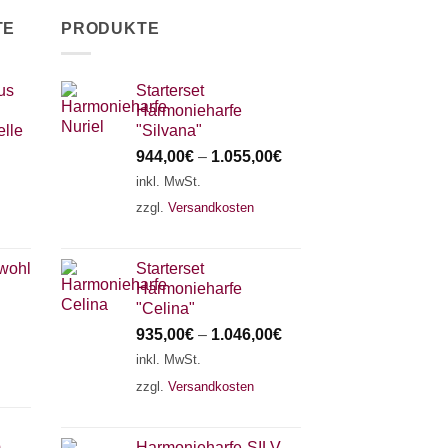
TE
PRODUKTE
us
Starterset
Harmonieharfe
lle
"Silvana"
944,00
€
–
1.055,00
€
inkl. MwSt.
zzgl.
Versandkosten
 wohl
Starterset
Harmonieharfe
"Celina"
935,00
€
–
1.046,00
€
inkl. MwSt.
zzgl.
Versandkosten
m
Harmonieharfe„SILVANA"