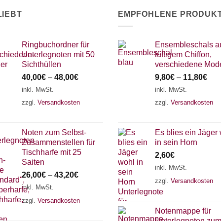
LIEBT
EMPFOHLENE PRODUK
Ringbuchordner für
Ensembleschals a
Unterlegnoten mit 50
luftigem Chiffon,
Sichthüllen
verschiedene Mode
40,00
€
–
48,00
€
9,80
€
–
11,80
€
inkl. MwSt.
inkl. MwSt.
zzgl.
Versandkosten
zzgl.
Versandkosten
Noten zum Selbst-
Es blies ein Jäger
Zusammenstellen für
in sein Horn
Tischharfe mit 25
2,60
€
Saiten
inkl. MwSt.
26,00
€
–
43,20
€
zzgl.
Versandkosten
inkl. MwSt.
zzgl.
Versandkosten
Notenmappe für
Unterlegnoten zu