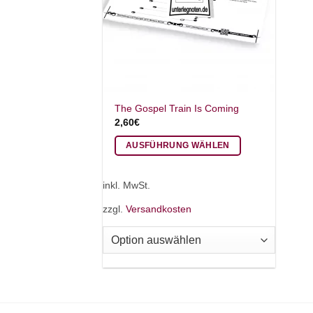
The Gospel Train Is Coming
2,60
€
AUSFÜHRUNG WÄHLEN
Dieses
Produkt
inkl. MwSt.
weist
zzgl.
Versandkosten
mehrere
Varianten
auf.
Die
Optionen
können
auf