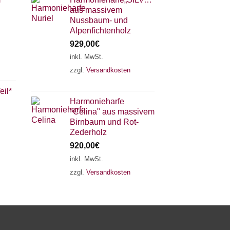
aus massivem
Nussbaum- und
Alpenfichtenholz
929,00
€
inkl. MwSt.
zzgl.
Versandkosten
×
Chat Support
eil*
Harmonieharfe
"Celina" aus massivem
18 SAITEN
21 SAITEN
25 SAITEN
37 SAITEN
Birnbaum und Rot-
Zederholz
920,00
€
AKKORDZITHER
inkl. MwSt.
zzgl.
Versandkosten