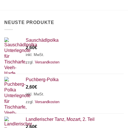
können
auf
der
Produktseite
NEUSTE PRODUKTE
gewählt
werden
Sauschädlpolka
2,60
€
inkl. MwSt.
zzgl.
Versandkosten
Puchberg-Polka
2,60
€
inkl. MwSt.
zzgl.
Versandkosten
×
Chat Support
Landlerischer Tanz, Mozart, 2. Teil
2,60
€