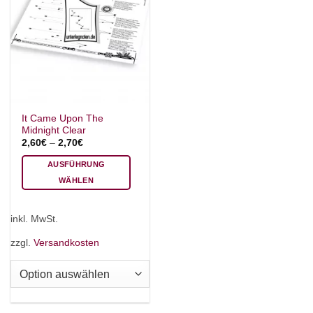
It Came Upon The
Midnight Clear
2,60
€
–
2,70
€
AUSFÜHRUNG
WÄHLEN
Dieses
Produkt
inkl. MwSt.
weist
mehrere
zzgl.
Versandkosten
Varianten
auf.
Die
Optionen