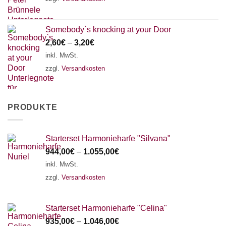
Somebody`s knocking at your Door
2,60
€
–
3,20
€
inkl. MwSt.
zzgl.
Versandkosten
PRODUKTE
Starterset Harmonieharfe "Silvana"
944,00
€
–
1.055,00
€
inkl. MwSt.
zzgl.
Versandkosten
Starterset Harmonieharfe "Celina"
935,00
€
–
1.046,00
€