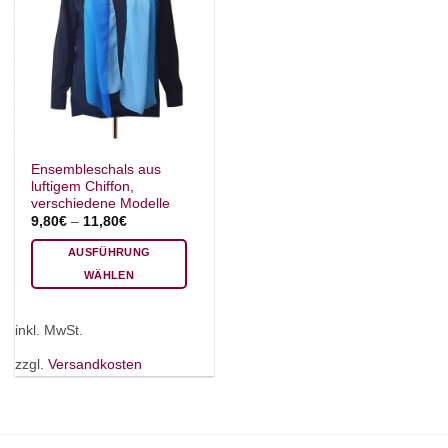
Ensembleschals aus
luftigem Chiffon,
verschiedene Modelle
9,80
€
–
11,80
€
AUSFÜHRUNG
WÄHLEN
Dieses
Produkt
inkl. MwSt.
weist
mehrere
zzgl.
Versandkosten
Varianten
auf.
Die
Optionen