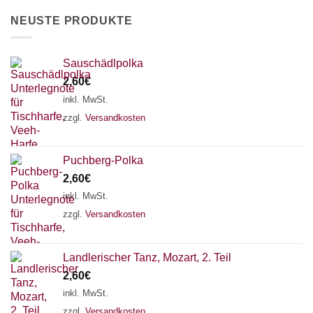
können
NEUSTE PRODUKTE
auf
der
Produktseite
Sauschädlpolka
gewählt
2,60
€
werden
inkl. MwSt.
zzgl.
Versandkosten
Puchberg-Polka
2,60
€
inkl. MwSt.
zzgl.
Versandkosten
×
Chat Support
Landlerischer Tanz, Mozart, 2. Teil
2,60
€
18 SAITEN
21 SAITEN
25 SAITEN
37 SAITEN
inkl. MwSt.
zzgl.
Versandkosten
AKKORDZITHER