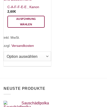
C-A-F-F-E-E , Kanon
2,60
€
AUSFÜHRUNG
WÄHLEN
Dieses
Produkt
inkl. MwSt.
weist
mehrere
zzgl.
Versandkosten
Varianten
auf.
Die
Optionen
können
auf
der
Produktseite
NEUSTE PRODUKTE
gewählt
werden
Sauschädlpolka