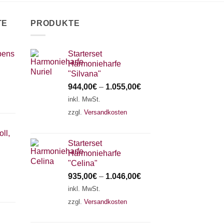
TE
PRODUKTE
bens
Starterset
Harmonieharfe
"Silvana"
944,00
€
–
1.055,00
€
inkl. MwSt.
zzgl.
Versandkosten
ll,
Starterset
Harmonieharfe
"Celina"
935,00
€
–
1.046,00
€
inkl. MwSt.
zzgl.
Versandkosten