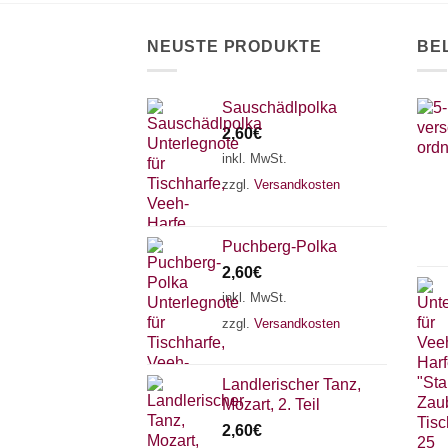
auf
de
der
Pr
NEUSTE PRODUKTE
BE
Produktseite
ge
gewählt
we
werden
Sauschädlpolka
2,60
€
inkl. MwSt.
zzgl.
Versandkosten
Puchberg-Polka
2,60
€
inkl. MwSt.
zzgl.
Versandkosten
Landlerischer Tanz,
Mozart, 2. Teil
2,60
€