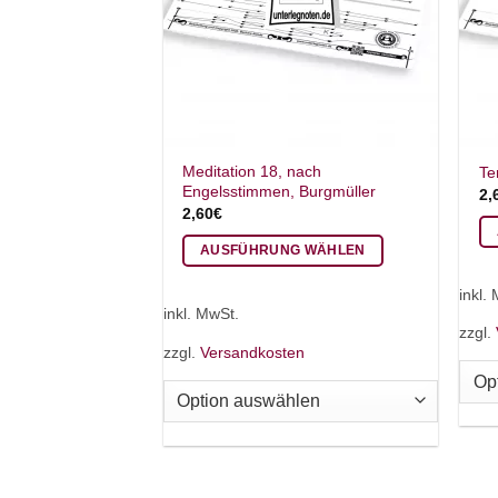
Meditation 18, nach
Te
Engelsstimmen, Burgmüller
2,
2,60
€
AUSFÜHRUNG WÄHLEN
Di
Dieses
Pr
inkl.
Produkt
we
inkl. MwSt.
weist
zzgl.
me
zzgl.
Versandkosten
mehrere
Va
Varianten
auf
auf.
Di
Die
Op
Optionen
kö
können
au