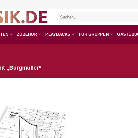
Suchen
nach:
OTEN
ZUBEHÖR
PLAYBACKS
FÜR GRUPPEN
GÄSTEBU
it „Burgmüller“