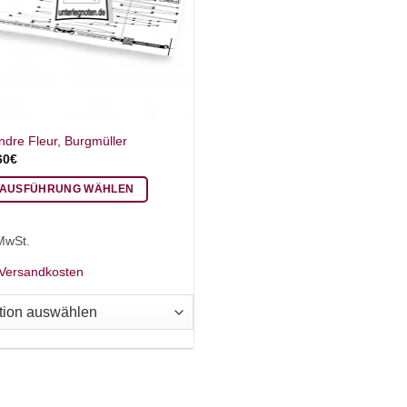
ndre Fleur, Burgmüller
60
€
AUSFÜHRUNG WÄHLEN
eses
odukt
 MwSt.
ist
Versandkosten
hrere
rianten
.
e
tionen
nnen
f