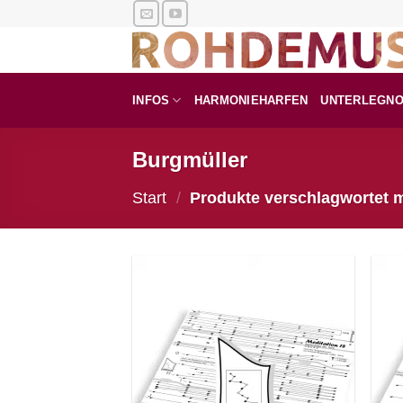
Zum
Inhalt
springen
INFOS
HARMONIEHARFEN
UNTERLEGN
Burgmüller
Start
/
Produkte verschlagwortet m