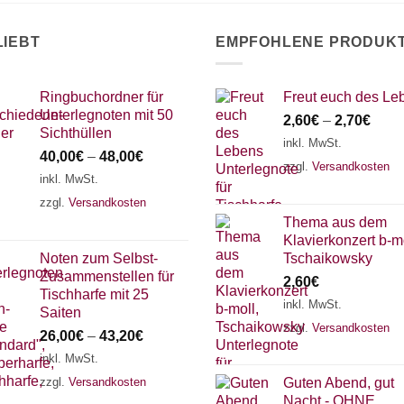
r
oduktseite
LIEBT
EMPFOHLENE PRODUK
wählt
rden
Ringbuchordner für
Freut euch des Le
Unterlegnoten mit 50
2,60
€
–
2,70
€
Sichthüllen
inkl. MwSt.
40,00
€
–
48,00
€
zzgl.
Versandkosten
inkl. MwSt.
zzgl.
Versandkosten
Thema aus dem
Klavierkonzert b-mo
Noten zum Selbst-
Tschaikowsky
Zusammenstellen für
2,60
€
Tischharfe mit 25
inkl. MwSt.
Saiten
zzgl.
Versandkosten
26,00
€
–
43,20
€
inkl. MwSt.
zzgl.
Versandkosten
Guten Abend, gut
Nacht - OHNE