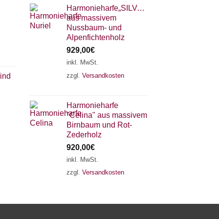
Harmonieharfe„SILVANA"
aus massivem
Nussbaum- und
Alpenfichtenholz
929,00
€
inkl. MwSt.
zzgl.
Versandkosten
sind
×
Chat Support
Harmonieharfe
"Celina" aus massivem
18 SAITEN
21 SAITEN
25 SAITEN
37 SAITEN
Birnbaum und Rot-
Zederholz
920,00
€
AKKORDZITHER
inkl. MwSt.
zzgl.
Versandkosten