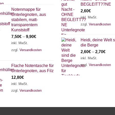
BEGLEITT??NE
Notenmappe für
2,60
€
Unterlegnoten, aus
inkl. MwSt.
stabilem, matt-
zzgl.
Versandkosten
transparentem
Kunststoff
7,50
€
–
9,90
€
Heidi, deine Welt 
inkl. MwSt.
die Berge
zzgl.
Versandkosten
2,60
€
–
2,70
€
inkl. MwSt.
zzgl.
Versandkosten
Flache Notentasche für
Unterlegnoten, aus Filz
12,80
€
inkl. MwSt.
zzgl.
Versandkosten