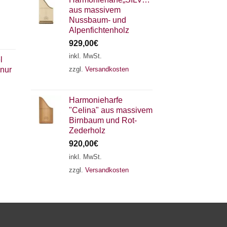
aus massivem
Nussbaum- und
Alpenfichtenholz
929,00
€
inkl. MwSt.
l
zzgl.
Versandkosten
 nur
×
Chat Support
Harmonieharfe
"Celina" aus massivem
18 SAITEN
21 SAITEN
25 SAITEN
37 SAITEN
Birnbaum und Rot-
Zederholz
920,00
€
AKKORDZITHER
inkl. MwSt.
zzgl.
Versandkosten