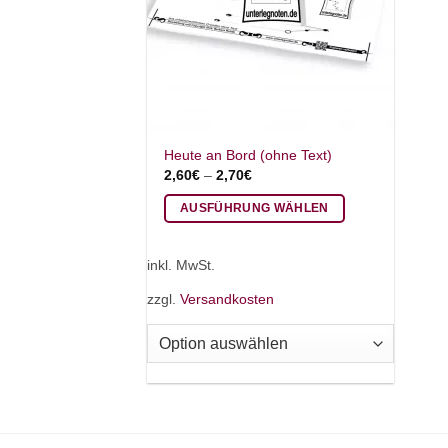
Heute an Bord (ohne Text)
2,60
€
–
2,70
€
AUSFÜHRUNG WÄHLEN
Dieses
Produkt
inkl. MwSt.
weist
zzgl.
Versandkosten
mehrere
Varianten
auf.
Die
Optionen
können
auf