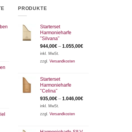
TE
PRODUKTE
eben
Starterset
Harmonieharfe
"Silvana"
944,00
€
–
1.055,00
€
inkl. MwSt.
zzgl.
Versandkosten
ben
Starterset
Harmonieharfe
"Celina"
935,00
€
–
1.046,00
€
inkl. MwSt.
zzgl.
Versandkosten
iel
Harmonieharfe„SILVANA"