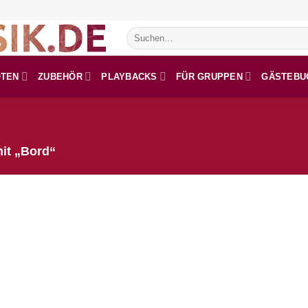
Suchen
nach:
OTEN
ZUBEHÖR
PLAYBACKS
FÜR GRUPPEN
GÄSTEBU
it „Bord“