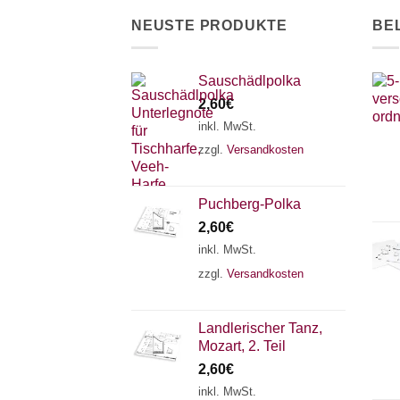
der
NEUSTE PRODUKTE
BE
Produktseite
gewählt
werden
Sauschädlpolka
2,60
€
inkl. MwSt.
zzgl.
Versandkosten
Puchberg-Polka
2,60
€
inkl. MwSt.
zzgl.
Versandkosten
Landlerischer Tanz,
Mozart, 2. Teil
2,60
€
inkl. MwSt.