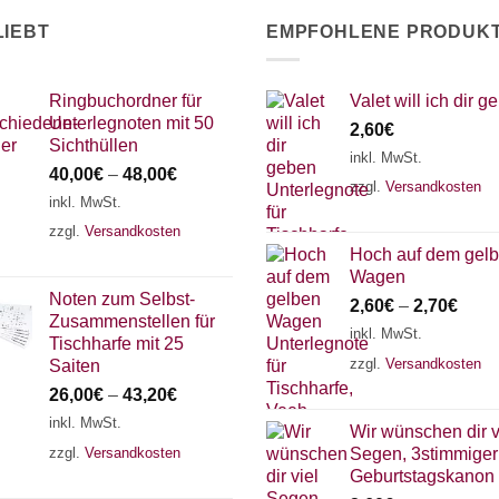
LIEBT
EMPFOHLENE PRODUK
Ringbuchordner für
Valet will ich dir g
Unterlegnoten mit 50
2,60
€
Sichthüllen
inkl. MwSt.
40,00
€
–
48,00
€
zzgl.
Versandkosten
inkl. MwSt.
zzgl.
Versandkosten
Hoch auf dem gel
Wagen
Noten zum Selbst-
2,60
€
–
2,70
€
Zusammenstellen für
inkl. MwSt.
Tischharfe mit 25
zzgl.
Versandkosten
Saiten
26,00
€
–
43,20
€
inkl. MwSt.
Wir wünschen dir v
zzgl.
Versandkosten
Segen, 3stimmiger
Geburtstagskanon