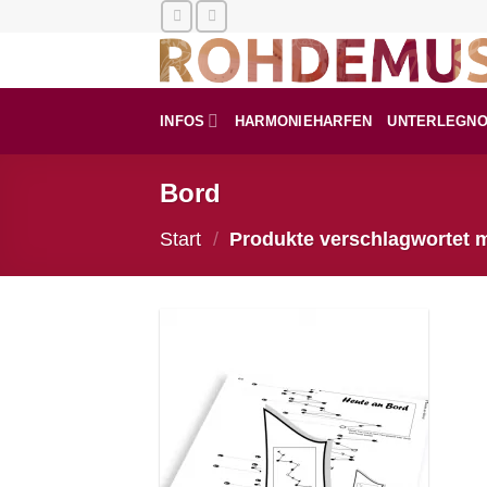
Zum
Inhalt
springen
INFOS
HARMONIEHARFEN
UNTERLEGN
Bord
Start
/
Produkte verschlagwortet m