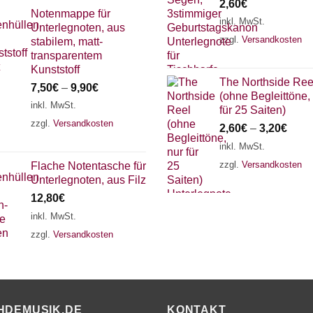
2,60
€
Notenmappe für
inkl. MwSt.
Unterlegnoten, aus
zzgl.
Versandkosten
stabilem, matt-
transparentem
Kunststoff
The Northside Ree
7,50
€
–
9,90
€
(ohne Begleittöne,
inkl. MwSt.
für 25 Saiten)
zzgl.
Versandkosten
2,60
€
–
3,20
€
inkl. MwSt.
zzgl.
Versandkosten
Flache Notentasche für
Unterlegnoten, aus Filz
12,80
€
inkl. MwSt.
zzgl.
Versandkosten
HDEMUSIK.DE
KONTAKT