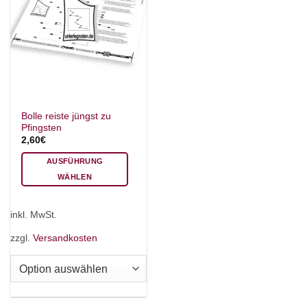
Bolle reiste jüngst zu
Pfingsten
2,60
€
AUSFÜHRUNG
WÄHLEN
Dieses
Produkt
inkl. MwSt.
weist
mehrere
zzgl.
Versandkosten
Varianten
auf.
Die
Optionen