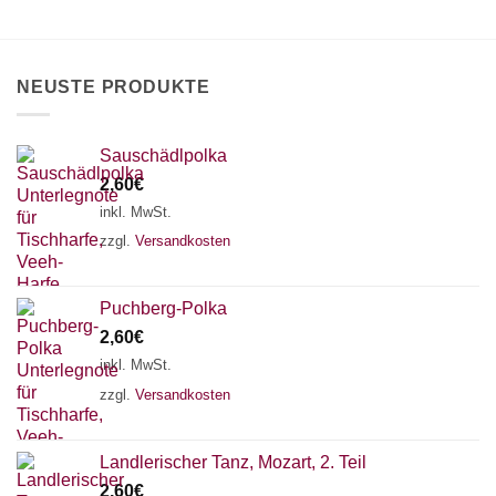
können
auf
der
Produktseite
NEUSTE PRODUKTE
gewählt
werden
Sauschädlpolka
2,60
€
inkl. MwSt.
zzgl.
Versandkosten
Puchberg-Polka
2,60
€
inkl. MwSt.
zzgl.
Versandkosten
×
Chat Support
Landlerischer Tanz, Mozart, 2. Teil
2,60
€